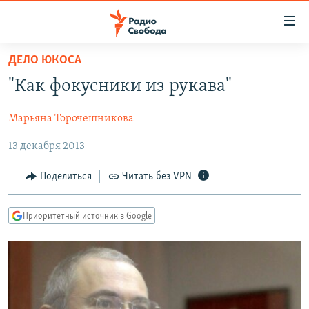
Ссылки
для
упрощенного
ДЕЛО ЮКОСА
ПРОГРАММЫ
доступа
"Как фокусники из рукава"
ПОДКАСТЫ
Вернуться
к
Марьяна Торочешникова
АВТОРСКИЕ ПРОЕКТЫ
основному
13 декабря 2013
ЦИТАТЫ СВОБОДЫ
содержанию
Вернутся
МНЕНИЯ
Поделиться
Читать без VPN
к
КУЛЬТУРА
главной
Приоритетный источник в Google
навигации
IDEL.РЕАЛИИ
Вернутся
КАВКАЗ.РЕАЛИИ
к
СЕВЕР.РЕАЛИИ
поиску
СИБИРЬ.РЕАЛИИ