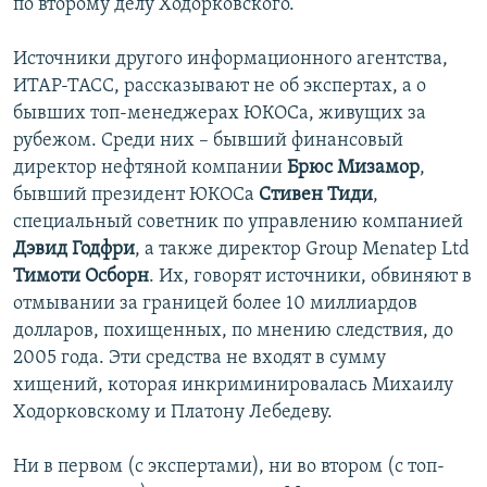
по второму делу Ходорковского.
Источники другого информационного агентства,
ИТАР-ТАСС, рассказывают не об экспертах, а о
бывших топ-менеджерах ЮКОСа, живущих за
рубежом. Среди них – бывший финансовый
директор нефтяной компании
Брюс Мизамор
,
бывший президент ЮКОСа
Стивен Тиди
,
специальный советник по управлению компанией
Дэвид Годфри
, а также директор Group Menatep Ltd
Тимоти Осборн
. Их, говорят источники, обвиняют в
отмывании за границей более 10 миллиардов
долларов, похищенных, по мнению следствия, до
2005 года. Эти средства не входят в сумму
хищений, которая инкриминировалась Михаилу
Ходорковскому и Платону Лебедеву.
Ни в первом (с экспертами), ни во втором (с топ-