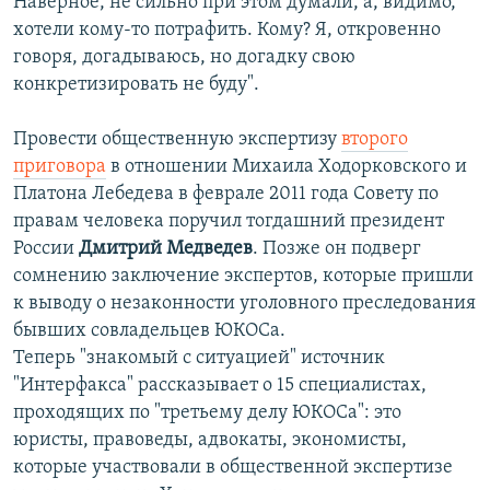
Наверное, не сильно при этом думали, а, видимо,
хотели кому-то потрафить. Кому? Я, откровенно
говоря, догадываюсь, но догадку свою
конкретизировать не буду".
Провести общественную экспертизу
второго
приговора
в отношении Михаила Ходорковского и
Платона Лебедева в феврале 2011 года Совету по
правам человека поручил тогдашний президент
России
Дмитрий Медведев
. Позже он подверг
сомнению заключение экспертов, которые пришли
к выводу о незаконности уголовного преследования
бывших совладельцев ЮКОСа.
Теперь "знакомый с ситуацией" источник
"Интерфакса" рассказывает о 15 специалистах,
проходящих по "третьему делу ЮКОСа": это
юристы, правоведы, адвокаты, экономисты,
которые участвовали в общественной экспертизе