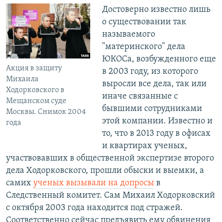
Достоверно известно лишь
о существовании так
называемого
"материнского" дела
ЮКОСа, возбужденного еще
Акция в защиту
в 2003 году, из которого
Михаила
выросли все дела, так или
Ходорковского в
иначе связанные с
Мещанском суде
бывшими сотрудниками
Москвы. Снимок 2004
этой компании. Известно и
года
то, что в 2013 году в офисах
и квартирах ученых,
участвовавших в общественной экспертизе второго
дела Ходорковского, прошли обыски и выемки, а
самих
ученых вызывали на допросы
в
Следственный комитет. Сам Михаил Ходорковский
с октября 2003 года находится под стражей.
Соответственно сейчас предъявить ему обвинения