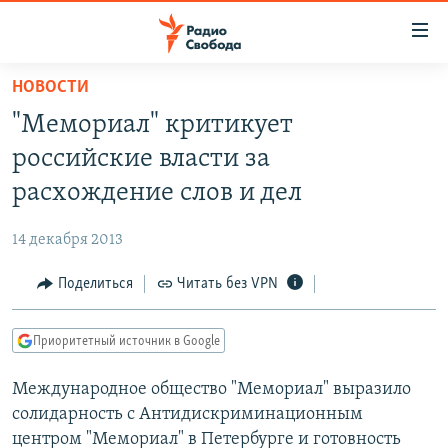
Ссылки
для
упрощенного
НОВОСТИ
ПРОГРАММЫ
доступа
"Мемориал" критикует
ПОДКАСТЫ
Вернуться
российские власти за
к
АВТОРСКИЕ ПРОЕКТЫ
расхождение слов и дел
основному
ЦИТАТЫ СВОБОДЫ
содержанию
14 декабря 2013
Вернутся
МНЕНИЯ
к
Поделиться
Читать без VPN
КУЛЬТУРА
главной
навигации
IDEL.РЕАЛИИ
Приоритетный источник в Google
Вернутся
КАВКАЗ.РЕАЛИИ
к
Международное общество "Мемориал" выразило
СЕВЕР.РЕАЛИИ
поиску
солидарность с Антидискриминационным
СИБИРЬ.РЕАЛИИ
центром "Мемориал" в Петербурге и готовность