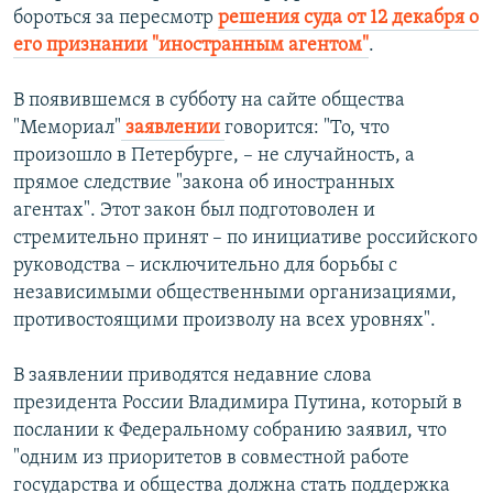
бороться за пересмотр
решения суда от 12 декабря о
РАСПИСАНИЕ ВЕЩАНИЯ
его признании "иностранным агентом"
.
ПОДПИШИТЕСЬ НА РАССЫЛКУ
В появившемся в субботу на сайте общества
СОЦИАЛЬНЫЕ СЕТИ
"Мемориал"
заявлении
говорится: "То, что
произошло в Петербурге, – не случайность, а
прямое следствие "закона об иностранных
агентах". Этот закон был подготоволен и
стремительно принят – по инициативе российского
руководства – исключительно для борьбы с
Все сайты РСЕ/РС
независимыми общественными организациями,
противостоящими произволу на всех уровнях".
В заявлении приводятся недавние слова
президента России Владимира Путина, который в
послании к Федеральному собранию заявил, что
"одним из приоритетов в совместной работе
государства и общества должна стать поддержка