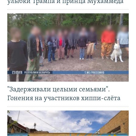
улыбки Трампа и принца Мухаммеда
"Задерживали целыми семьями".
Гонения на участников хиппи-слёта