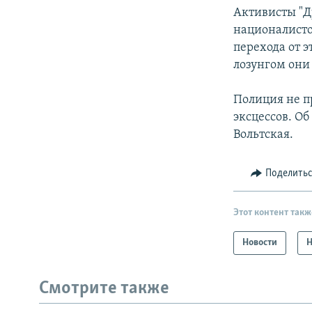
Активисты "Д
националисто
перехода от 
лозунгом они
Полиция не п
эксцессов. О
Вольтская.
Поделить
Этот контент такж
Новости
Н
Смотрите также