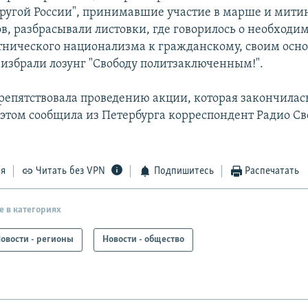
ругой России", принимавшие участие в марше и мити
в, разбрасывали листовки, где говорилось о необходи
этнического национализма к гражданскому, своим ос
 избрали лозунг "Свободу политзаключенным!".
репятствовала проведению акции, которая закончилась
б этом сообщила из Петербурга корреспондент Радио Св
ся
Читать без VPN
Подпишитесь
Распечатать
е в категориях
овости - регионы
Новости - общество