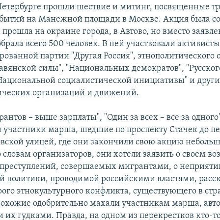
 Петербурге прошли шествие и митинг, посвященные т
бытий на Манежной площади в Москве. Акция была со
 прошла на окраине города, в Автово, но вместо заявл
брала всего 500 человек. В ней участвовали активист
рованной партии "Другая Россия", этнополитического
Славянской силы", "Национальных демократов", "Русско
Национальной социалистической инициативы" и друг
ических организаций и движений.
нтов – выше зарплаты", "Один за всех – все за одного"
 участники марша, шедшие по проспекту Стачек до пе
вской улицей, где они закончили свою акцию неболь
 словам организаторов, они хотели заявить о своем в
 преступлений, совершаемых мигрантами, о неприяти
 политики, проводимой российскими властями, расск
рого этнокультурного конфликта, существующего в стр
охожие одобрительно махали участникам марша, авт
 их гудками. Правда, на одном из перекрестков кто-то