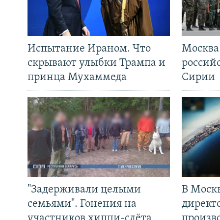
Испытание Ираном. Что
Москва
скрывают улыбки Трампа и
россий
принца Мухаммеда
Сирии
"Задерживали целыми
В Моск
семьями". Гонения на
директ
участников хиппи-слёта
произв