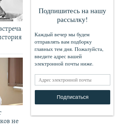
встреча
история
т
ков не