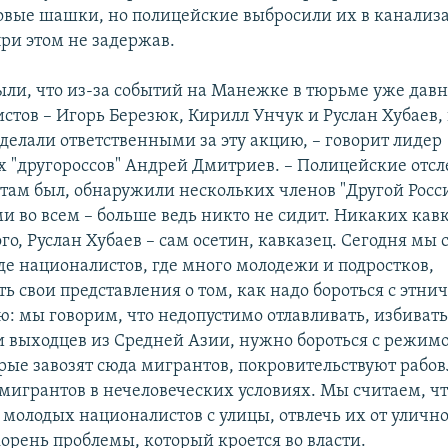
вые шашки, но полицейские выбросили их в канали
при этом не задержав.
ыли, что из-за событий на Манежке в тюрьме уже давн
стов – Игорь Березюк, Кирилл Унчук и Руслан Хубаев,
делали ответственными за эту акцию, – говорит лидер
х "другороссов" Андрей Дмитриев. – Полицейские отсл
 там был, обнаружили нескольких членов "Другой Росс
и во всем – больше ведь никто не сидит. Никаких кав
ого, Руслан Хубаев – сам осетин, кавказец. Сегодня мы
де националистов, где много молодежи и подростков,
ь свои представления о том, как надо бороться с этни
ю: мы говорим, что недопустимо отлавливать, избивать
и выходцев из Средней Азии, нужно бороться с режимо
рые завозят сюда мигрантов, покровительствуют рабо
игрантов в нечеловеческих условиях. Мы считаем, чт
 молодых националистов с улицы, отвлечь их от улично
корень проблемы, который кроется во власти.