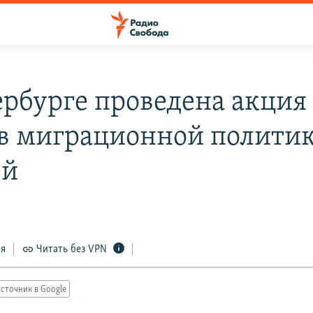
ербурге проведена акция
в миграционной полити
ей
ся
Читать без VPN
сточник в Google