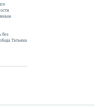
нге
мости
новным
 без
обода Татьяна