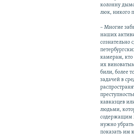
колонну дымо
люк, никого 
– Многие заб
наших активи
сознательно с
петербургски
камерам, кто
их виноватым
били, более т
задачей в сре
распространят
преступность
кавказцев ил
людьми, кото
содержащим м
нужно убрать
показать им 