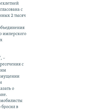
рехлетней
гласована с
енных 2 тысяч
ы
 объединения
го имперского
их
, –
ресечения с
шим
озмущении
и
азать о
ане.
омобилисты
 бросил в