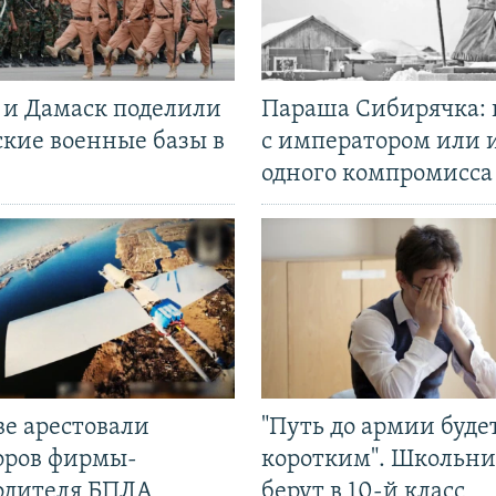
 и Дамаск поделили
Параша Сибирячка: 
ские военные базы в
с императором или 
одного компромисса
ве арестовали
"Путь до армии буде
оров фирмы-
коротким". Школьни
одителя БПЛА
берут в 10-й класс