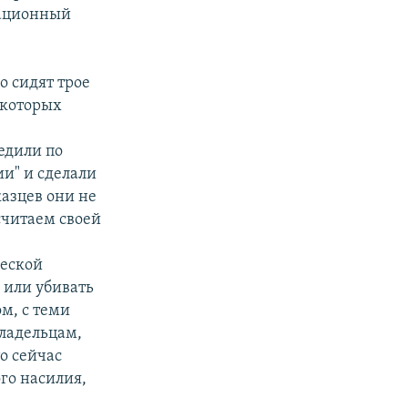
зационный
о сидят трое
 которых
едили по
ии" и сделали
казцев они не
 считаем своей
ческой
 или убивать
м, с теми
владельцам,
о сейчас
го насилия,