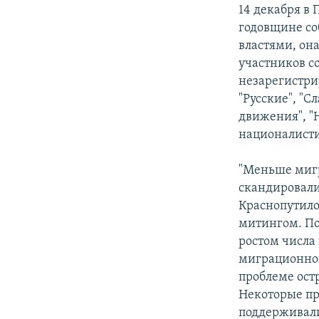
РАСПИСАНИЕ ВЕЩАНИЯ
14 декабря в
ПОДПИШИТЕСЬ НА РАССЫЛКУ
годовщине со
властями, она
участников со
незарегистри
"Русские", "
движения", "
националист
"Меньше мигра
скандировали
Краснопутило
митингом. По
ростом числа
миграционной
проблеме ост
Некоторые пр
поддерживали