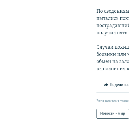
РАСПИСАНИЕ ВЕЩАНИЯ
ПОДПИШИТЕСЬ НА РАССЫЛКУ
По сведениям
пытались пох
пострадавший
получил пять
Случаи похищ
боевики или 
обмен на зал
выполнения к
Поделить
Этот контент такж
Новости - мир