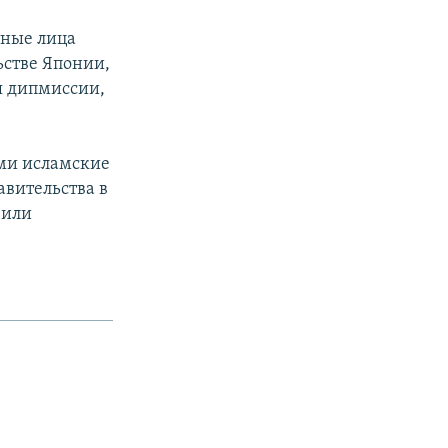
тные лица
ьстве Японии,
я дипмиссии,
ми исламские
авительства в
 или