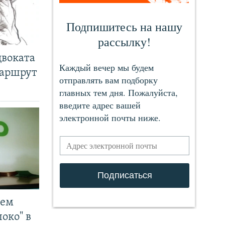
двоката
маршрут
чем
око" в