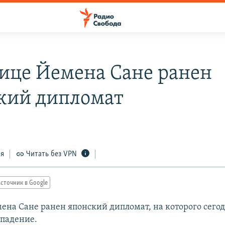
лице Йемена Сане ранен
кий дипломат
ся
Читать без VPN
сточник в Google
мена Сане ранен японский дипломат, на которого сего
падение.