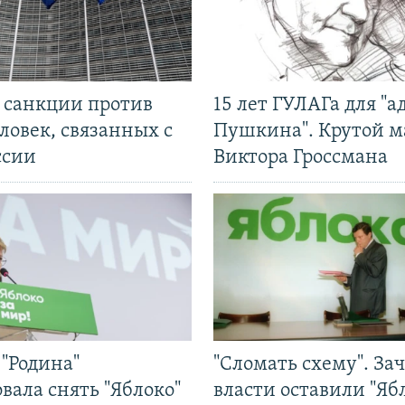
л санкции против
15 лет ГУЛАГа для "а
ловек, связанных с
Пушкина". Крутой 
ссии
Виктора Гроссмана
"Родина"
"Сломать схему". За
вала снять "Яблоко"
власти оставили "Ябл