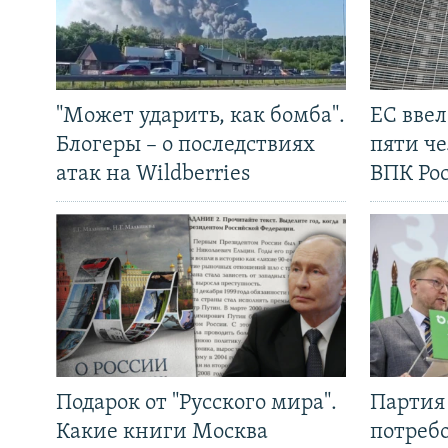
"Может ударить, как бомба".
ЕС вве
Блогеры – о последствиях
пяти че
атак на Wildberries
ВПК Ро
Подарок от "Русского мира".
Партия 
Какие книги Москва
потребо