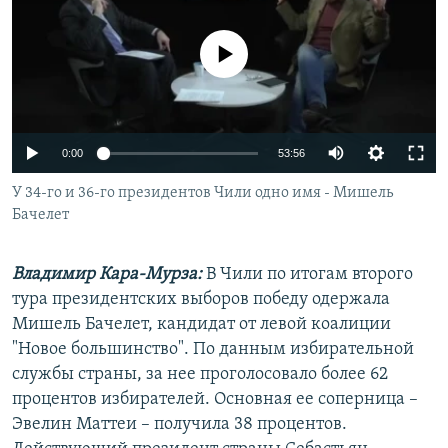
РАСПИСАНИЕ ВЕЩАНИЯ
ПОДПИШИТЕСЬ НА РАССЫЛКУ
No media source currently available
СОЦИАЛЬНЫЕ СЕТИ
0:00
53:56
У 34-го и 36-го президентов Чили одно имя - Мишель
Бачелет
Все сайты РСЕ/РС
Владимир Кара-Мурза:
В Чили по итогам второго
тура президентских выборов победу одержала
Мишель Бачелет, кандидат от левой коалиции
"Новое большинство". По данным избирательной
службы страны, за нее проголосовало более 62
процентов избирателей. Основная ее соперница –
Эвелин Маттеи – получила 38 процентов.