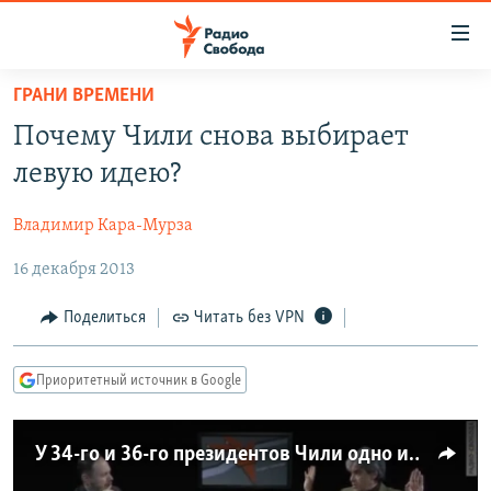
Ссылки
для
упрощенного
ГРАНИ ВРЕМЕНИ
ПРОГРАММЫ
доступа
Почему Чили снова выбирает
ПОДКАСТЫ
Вернуться
левую идею?
к
АВТОРСКИЕ ПРОЕКТЫ
основному
Владимир Кара-Мурза
ЦИТАТЫ СВОБОДЫ
содержанию
Вернутся
16 декабря 2013
МНЕНИЯ
к
КУЛЬТУРА
Поделиться
Читать без VPN
главной
навигации
IDEL.РЕАЛИИ
Вернутся
Приоритетный источник в Google
КАВКАЗ.РЕАЛИИ
к
СЕВЕР.РЕАЛИИ
поиску
У 34-го и 36-го президентов Чили одно имя - Мишель Бачелет
СИБИРЬ.РЕАЛИИ