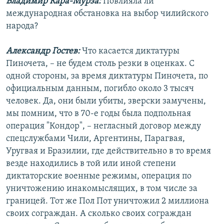
Владимир Кара-Мурза:
Повлияла ли
международная обстановка на выбор чилийского
народа?
Александр Гостев:
Что касается диктатуры
Пиночета, – не будем столь резки в оценках. С
одной стороны, за время диктатуры Пиночета, по
официальным данным, погибло около 3 тысяч
человек. Да, они были убиты, зверски замучены,
мы помним, что в 70-е годы была подпольная
операция "Кондор", – негласный договор между
спецслужбами Чили, Аргентины, Парагвая,
Уругвая и Бразилии, где действительно в то время
везде находились в той или иной степени
диктаторские военные режимы, операция по
уничтожению инакомыслящих, в том числе за
границей. Тот же Пол Пот уничтожил 2 миллиона
своих сограждан. А сколько своих сограждан