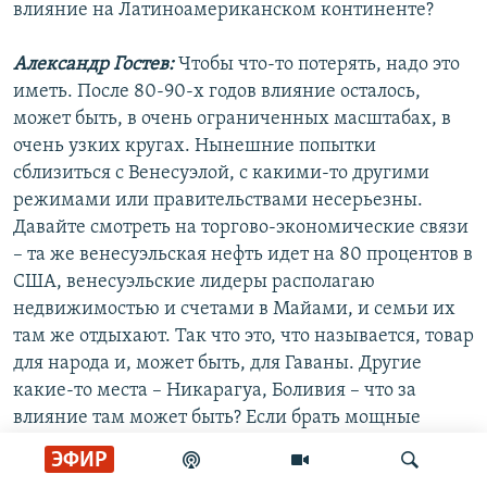
влияние на Латиноамериканском континенте?
Александр Гостев:
Чтобы что-то потерять, надо это
иметь. После 80-90-х годов влияние осталось,
может быть, в очень ограниченных масштабах, в
очень узких кругах. Нынешние попытки
сблизиться с Венесуэлой, с какими-то другими
режимами или правительствами несерьезны.
Давайте смотреть на торгово-экономические связи
– та же венесуэльская нефть идет на 80 процентов в
США, венесуэльские лидеры располагаю
недвижимостью и счетами в Майами, и семьи их
там же отдыхают. Так что это, что называется, товар
для народа и, может быть, для Гаваны. Другие
какие-то места – Никарагуа, Боливия – что за
влияние там может быть? Если брать мощные
страны, такие как Мексика, ближайший партнер
ЭФИР
США, – она будет им по массе причин,