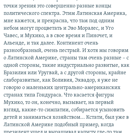
точки зрения это совершенно разные концы
политического спектра. Этим Латинская Америка,
мне кажется, и прекрасна, что там под одним
небом могут процветать и Эво Моралес, и Уго
Чавес, и Мухико, а в свое время и Пиночет, и
Альенде, и так далее. Континент очень
разнообразный, очень пестрый. И хотя мы говорим
о Латинской Америке, страны там очень разные – с
одной стороны, такие индустриально развитые, как
Бразилия или Уругвай, а с другой стороны, крайне
слаборазвитые, как Боливия, Эквадор, я уже не
говорю о маленьких центрально-американских
странах типа Гондураса. Что касается фигуры
Мухико, то он, конечно, вызывает, на первый
взгляд, какие-то симпатии, собирается усыновить
детей и заниматься хозяйством... Кстати, был уже в
Латинской Америке подобный пример, когда
президент ушел и выращивал капусту где-то там,