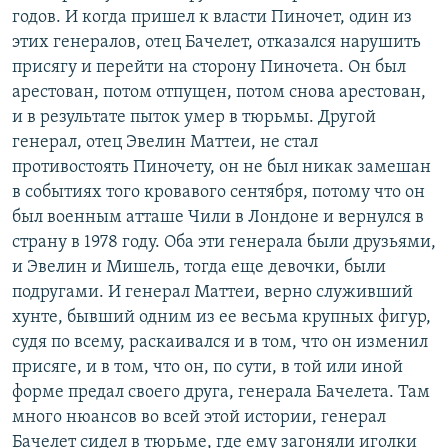
годов. И когда пришел к власти Пиночет, один из
этих генералов, отец Бачелет, отказался нарушить
присягу и перейти на сторону Пиночета. Он был
арестован, потом отпущен, потом снова арестован,
и в результате пыток умер в тюрьмы. Другой
генерал, отец Эвелин Маттеи, не стал
противостоять Пиночету, он не был никак замешан
в событиях того кровавого сентября, потому что он
был военным атташе Чили в Лондоне и вернулся в
страну в 1978 году. Оба эти генерала были друзьями,
и Эвелин и Мишель, тогда еще девочки, были
подругами. И генерал Маттеи, верно служивший
хунте, бывший одним из ее весьма крупных фигур,
судя по всему, раскаивался и в том, что он изменил
присяге, и в том, что он, по сути, в той или иной
форме предал своего друга, генерала Бачелета. Там
много нюансов во всей этой истории, генерал
Бачелет сидел в тюрьме, где ему загоняли иголки