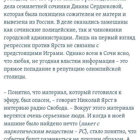
дела семилетней сочинки Дианы Сердюковой,
которая была похищена сожителем ее матери и
вывезена из России. В деле оказались замешаны
как сочинские полицейские, так и чиновники
городской администрации. Лишь на первый взгляд
репрессии против Ярста не связаны с
предстоящими Играми. Однако всем в Сочи ясно,
что любая, не угодная властям информация – это
прямое попадание в репутацию олимпийской
столицы.
– Понятно, что материал, который готовился к
эфиру, был опасен, – говорит Николай Ярст в
интервью радио Свобода. – Вокруг этого материала
вертятся очень серьезные люди. И когда в моей
машине было найдено нечто (
пакет с
наркотическим веществом – РС
), стало понятно, что
события будут развиваться не лучшим образом. А