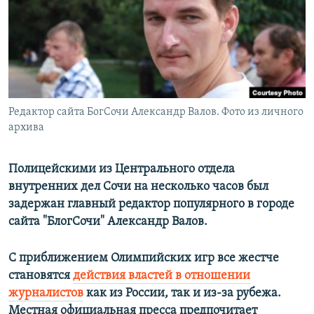
РАСПИСАНИЕ ВЕЩАНИЯ
ПОДПИШИТЕСЬ НА РАССЫЛКУ
СОЦИАЛЬНЫЕ СЕТИ
Редактор сайта БогСочи Александр Валов. Фото из личного
архива
Полицейскими из Центрального отдела
Все сайты РСЕ/РС
внутренних дел Сочи на несколько часов был
задержан главный редактор популярного в городе
сайта "БлогСочи" Александр Валов.
С приближением Олимпийских игр все жестче
становятся
действия властей в отношении
журналистов
как из России, так и из-за рубежа.
Местная официальная пресса предпочитает