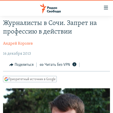
Ссылки
для
упрощенного
Журналисты в Сочи. Запрет на
ПРОГРАММЫ
доступа
профессию в действии
ПОДКАСТЫ
Вернуться
к
Андрей Королев
АВТОРСКИЕ ПРОЕКТЫ
основному
16 декабря 2013
ЦИТАТЫ СВОБОДЫ
содержанию
Вернутся
МНЕНИЯ
Поделиться
Читать без VPN
к
КУЛЬТУРА
главной
Приоритетный источник в Google
навигации
IDEL.РЕАЛИИ
Вернутся
КАВКАЗ.РЕАЛИИ
к
СЕВЕР.РЕАЛИИ
поиску
СИБИРЬ.РЕАЛИИ