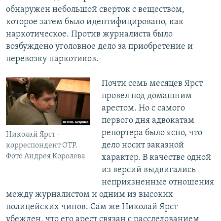
обнаружен небольшой сверток с веществом,
которое затем было идентифицировано, как
наркотическое. Против журналиста было
возбуждено уголовное дело за приобретение и
перевозку наркотиков.
Почти семь месяцев Ярст
провел под домашним
арестом. Но с самого
первого дня адвокатам
репортера было ясно, что
Николай Ярст -
дело носит заказной
корреспондент ОТР.
Фото Андрея Королева
характер. В качестве одной
из версий выдвигались
неприязненные отношения
между журналистом и одним из высоких
полицейских чинов. Сам же Николай Ярст
убежден, что его арест связан с расследованием