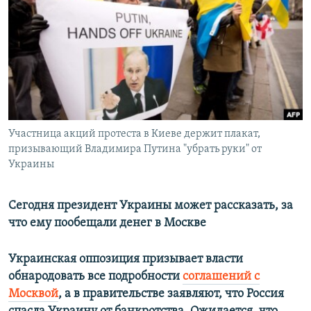
РАСПИСАНИЕ ВЕЩАНИЯ
ПОДПИШИТЕСЬ НА РАССЫЛКУ
СОЦИАЛЬНЫЕ СЕТИ
Участница акций протеста в Киеве держит плакат,
призывающий Владимира Путина "убрать руки" от
Украины
Все сайты РСЕ/РС
Сегодня президент Украины может рассказать, за
что ему пообещали денег в Москве
Украинская оппозиция призывает власти
обнародовать все подробности
соглашений с
Москвой
, а в правительстве заявляют, что Россия