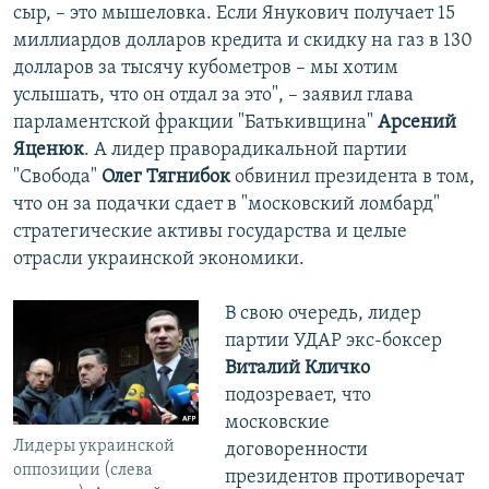
сыр, – это мышеловка. Если Янукович получает 15
миллиардов долларов кредита и скидку на газ в 130
долларов за тысячу кубометров – мы хотим
услышать, что он отдал за это", – заявил глава
парламентской фракции "Батькивщина"
Арсений
Яценюк
. А лидер праворадикальной партии
"Свобода"
Олег Тягнибок
обвинил президента в том,
что он за подачки сдает в "московский ломбард"
стратегические активы государства и целые
отрасли украинской экономики.
В свою очередь, лидер
партии УДАР экс-боксер
Виталий Кличко
подозревает, что
московские
Лидеры украинской
договоренности
оппозиции (слева
президентов противоречат