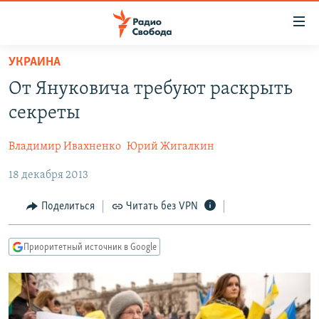
Ссылки
для
упрощенного
УКРАИНА
ПРОГРАММЫ
доступа
От Януковича требуют раскрыть
ПОДКАСТЫ
Вернуться
секреты
к
АВТОРСКИЕ ПРОЕКТЫ
основному
Владимир Ивахненко
Юрий Жигалкин
ЦИТАТЫ СВОБОДЫ
содержанию
Вернутся
18 декабря 2013
МНЕНИЯ
к
КУЛЬТУРА
Поделиться
Читать без VPN
главной
навигации
IDEL.РЕАЛИИ
Вернутся
Приоритетный источник в Google
КАВКАЗ.РЕАЛИИ
к
СЕВЕР.РЕАЛИИ
поиску
СИБИРЬ.РЕАЛИИ