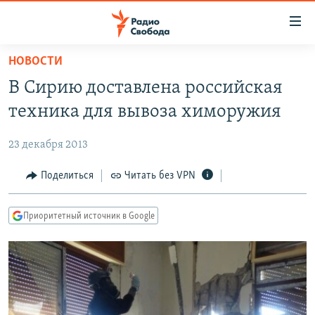
Ссылки
для
упрощенного
НОВОСТИ
ПРОГРАММЫ
доступа
В Сирию доставлена российская
ПОДКАСТЫ
Вернуться
техника для вывоза химоружия
к
АВТОРСКИЕ ПРОЕКТЫ
основному
23 декабря 2013
ЦИТАТЫ СВОБОДЫ
содержанию
Вернутся
МНЕНИЯ
Поделиться
Читать без VPN
к
КУЛЬТУРА
главной
Приоритетный источник в Google
навигации
IDEL.РЕАЛИИ
Вернутся
КАВКАЗ.РЕАЛИИ
к
СЕВЕР.РЕАЛИИ
поиску
СИБИРЬ.РЕАЛИИ