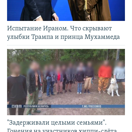
Испытание Ираном. Что скрывают
улыбки Трампа и принца Мухаммеда
"Задерживали целыми семьями".
Гонения на участников хиппи-слёта