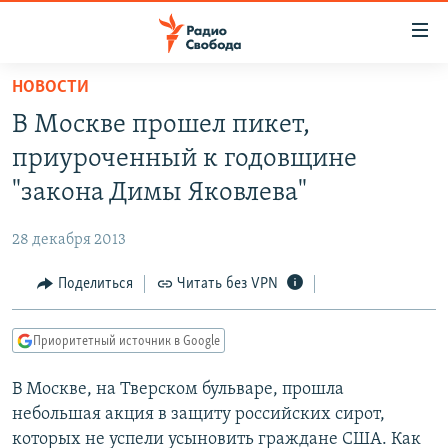
Ссылки
для
упрощенного
НОВОСТИ
ПРОГРАММЫ
доступа
В Москве прошел пикет,
ПОДКАСТЫ
Вернуться
приуроченный к годовщине
к
АВТОРСКИЕ ПРОЕКТЫ
"закона Димы Яковлева"
основному
ЦИТАТЫ СВОБОДЫ
содержанию
28 декабря 2013
Вернутся
МНЕНИЯ
к
Поделиться
Читать без VPN
КУЛЬТУРА
главной
навигации
IDEL.РЕАЛИИ
Приоритетный источник в Google
Вернутся
КАВКАЗ.РЕАЛИИ
к
В Москве, на Тверском бульваре, прошла
СЕВЕР.РЕАЛИИ
поиску
небольшая акция в защиту российских сирот,
СИБИРЬ.РЕАЛИИ
которых не успели усыновить граждане США. Как