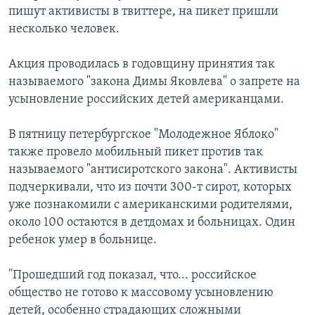
пишут активисты в твиттере, на пикет пришли
РАСПИСАНИЕ ВЕЩАНИЯ
несколько человек.
ПОДПИШИТЕСЬ НА РАССЫЛКУ
Акция проводилась в годовщину принятия так
СОЦИАЛЬНЫЕ СЕТИ
называемого "закона Димы Яковлева" о запрете на
усыновление российских детей американцами.
В пятницу петербургское "Молодежное Яблоко"
также провело мобильный пикет против так
называемого "антисиротского закона". Активисты
Все сайты РСЕ/РС
подчеркивали, что из почти 300-т сирот, которых
уже познакомили с американскими родителями,
около 100 остаются в детдомах и больницах. Один
ребенок умер в больнице.
"Прошедший год показал, что... российское
общество не готово к массовому усыновлению
детей, особенно страдающих сложными