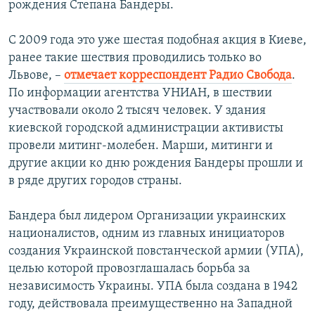
рождения Степана Бандеры.
РАСПИСАНИЕ ВЕЩАНИЯ
ПОДПИШИТЕСЬ НА РАССЫЛКУ
С 2009 года это уже шестая подобная акция в Киеве,
ранее такие шествия проводились только во
Львове, –
отмечает корреспондент Радио Свобода
.
СОЦИАЛЬНЫЕ СЕТИ
По информации агентства УНИАН, в шествии
участвовали около 2 тысяч человек. У здания
киевской городской администрации активисты
провели митинг-молебен. Марши, митинги и
другие акции ко дню рождения Бандеры прошли и
Все сайты РСЕ/РС
в ряде других городов страны.
Бандера был лидером Организации украинских
националистов, одним из главных инициаторов
создания Украинской повстанческой армии (УПА),
целью которой провозглашалась борьба за
независимость Украины. УПА была создана в 1942
году, действовала преимущественно на Западной