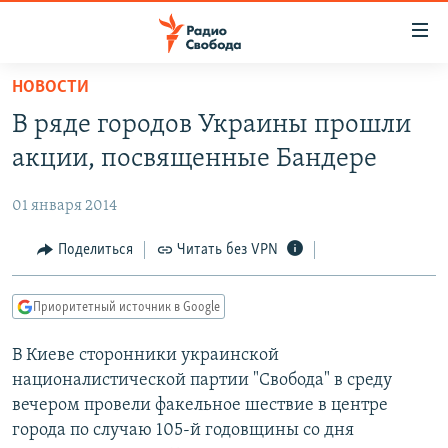
Ссылки
для
упрощенного
НОВОСТИ
ПРОГРАММЫ
доступа
В ряде городов Украины прошли
ПОДКАСТЫ
Вернуться
акции, посвященные Бандере
к
АВТОРСКИЕ ПРОЕКТЫ
основному
01 января 2014
ЦИТАТЫ СВОБОДЫ
содержанию
Вернутся
МНЕНИЯ
Поделиться
Читать без VPN
к
КУЛЬТУРА
главной
Приоритетный источник в Google
навигации
IDEL.РЕАЛИИ
Вернутся
В Киеве сторонники украинской
КАВКАЗ.РЕАЛИИ
к
националистической партии "Свобода" в среду
СЕВЕР.РЕАЛИИ
поиску
вечером провели факельное шествие в центре
города по случаю 105-й годовщины со дня
СИБИРЬ.РЕАЛИИ