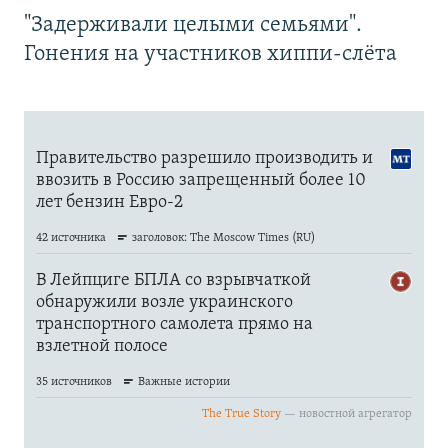
"Задерживали целыми семьями".
Гонения на участников хиппи-слёта