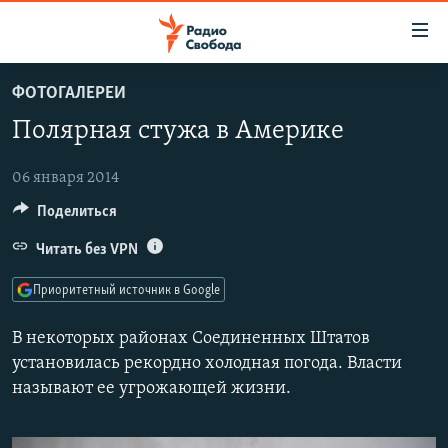
Ссылки
для
упрощенного
ФОТОГАЛЕРЕИ
ПРОГРАММЫ
доступа
Полярная стужа в Америке
ПОДКАСТЫ
Вернуться
к
АВТОРСКИЕ ПРОЕКТЫ
06 января 2014
основному
Поделиться
ЦИТАТЫ СВОБОДЫ
содержанию
Вернутся
МНЕНИЯ
Читать без VPN
к
КУЛЬТУРА
Приоритетный источник в Google
главной
навигации
IDEL.РЕАЛИИ
В некоторых районах Соединенных Штатов
Вернутся
КАВКАЗ.РЕАЛИИ
установилась рекордно холодная погода. Власти
к
называют ее угрожающей жизни.
СЕВЕР.РЕАЛИИ
поиску
СИБИРЬ.РЕАЛИИ