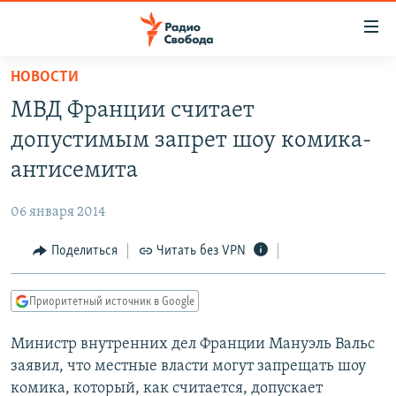
Ссылки
для
упрощенного
НОВОСТИ
ПРОГРАММЫ
доступа
МВД Франции считает
ПОДКАСТЫ
Вернуться
допустимым запрет шоу комика-
к
АВТОРСКИЕ ПРОЕКТЫ
антисемита
основному
ЦИТАТЫ СВОБОДЫ
содержанию
06 января 2014
Вернутся
МНЕНИЯ
к
Поделиться
Читать без VPN
КУЛЬТУРА
главной
навигации
IDEL.РЕАЛИИ
Приоритетный источник в Google
Вернутся
КАВКАЗ.РЕАЛИИ
к
Министр внутренних дел Франции Мануэль Вальс
СЕВЕР.РЕАЛИИ
поиску
заявил, что местные власти могут запрещать шоу
СИБИРЬ.РЕАЛИИ
комика, который, как считается, допускает