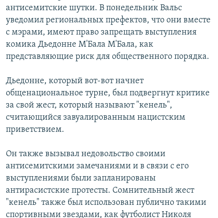
антисемитские шутки. В понедельник Вальс
РАСПИСАНИЕ ВЕЩАНИЯ
уведомил региональных префектов, что они вместе
ПОДПИШИТЕСЬ НА РАССЫЛКУ
с мэрами, имеют право запрещать выступления
комика Дьедонне М'Бала М'Бала, как
СОЦИАЛЬНЫЕ СЕТИ
представляющие риск для общественного порядка.
Дьедонне, который вот-вот начнет
общенациональное турне, был подвергнут критике
за свой жест, который называют "кенель",
считающийся завуалированным нацистским
Все сайты РСЕ/РС
приветствием.
Он также вызывал недовольство своими
антисемитскими замечаниями и в связи с его
выступлениями были запланированы
антирасистские протесты. Сомнительный жест
"кенель" также был использован публично такими
спортивными звездами, как футболист Николя