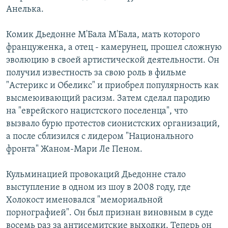
Анелька.
Комик Дьедонне М'Бала М'Бала, мать которого
француженка, а отец - камерунец, прошел сложную
эволюцию в своей артистической деятельности. Он
получил известность за свою роль в фильме
"Астерикс и Обеликс" и приобрел популярность как
высмеюивающий расизм. Затем сделал пародию
на "еврейского нацистского поселенца", что
вызвало бурю протестов сионистских организаций,
а после сблизился с лидером "Национального
фронта" Жаном-Мари Ле Пеном.
Кульминацией провокаций Дьедонне стало
выступление в одном из шоу в 2008 году, где
Холокост именовался "мемориальной
порнографией". Он был признан виновным в суде
восемь раз за антисемитские выходки. Теперь он