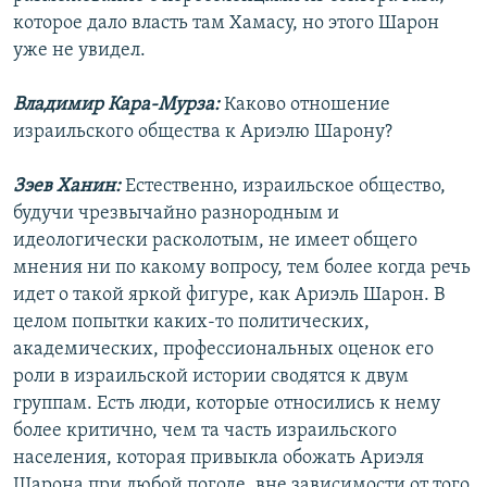
которое дало власть там Хамасу, но этого Шарон
уже не увидел.
Владимир Кара-Мурза:
Каково отношение
израильского общества к Ариэлю Шарону?
Зэев Ханин:
Естественно, израильское общество,
будучи чрезвычайно разнородным и
идеологически расколотым, не имеет общего
мнения ни по какому вопросу, тем более когда речь
идет о такой яркой фигуре, как Ариэль Шарон. В
целом попытки каких-то политических,
академических, профессиональных оценок его
роли в израильской истории сводятся к двум
группам. Есть люди, которые относились к нему
более критично, чем та часть израильского
населения, которая привыкла обожать Ариэля
Шарона при любой погоде, вне зависимости от того,