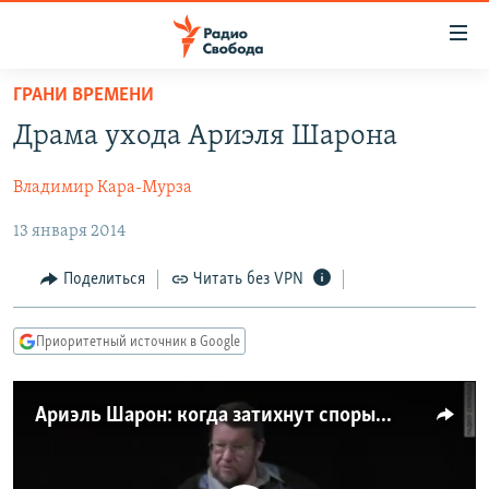
Ссылки
для
упрощенного
ГРАНИ ВРЕМЕНИ
ПРОГРАММЫ
доступа
Драма ухода Ариэля Шарона
ПОДКАСТЫ
Вернуться
к
Владимир Кара-Мурза
АВТОРСКИЕ ПРОЕКТЫ
основному
13 января 2014
ЦИТАТЫ СВОБОДЫ
содержанию
Вернутся
МНЕНИЯ
Поделиться
Читать без VPN
к
КУЛЬТУРА
главной
Приоритетный источник в Google
навигации
IDEL.РЕАЛИИ
Вернутся
КАВКАЗ.РЕАЛИИ
к
Ариэль Шарон: когда затихнут споры...
СЕВЕР.РЕАЛИИ
поиску
СИБИРЬ.РЕАЛИИ