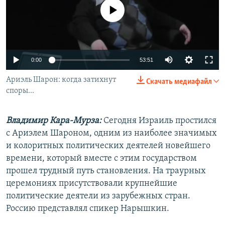
РАСПИСАНИЕ ВЕЩАНИЯ
No media source currently available
ПОДПИШИТЕСЬ НА РАССЫЛКУ
СОЦИАЛЬНЫЕ СЕТИ
0:00
53:51
Ариэль Шарон: когда затихнут
Скачать медиафайл
споры...
Владимир Кара-Мурза:
Сегодня Израиль простился
Все сайты РСЕ/РС
с Ариэлем Шароном, одним из наиболее значимых
и колоритных политических деятелей новейшего
времени, который вместе с этим государством
прошел трудный путь становления. На траурных
церемониях присутствовали крупнейшие
политические деятели из зарубежных стран.
Россию представлял спикер Нарышкин.