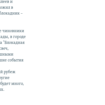
илеев и
рожил в
 блокадник –
же чиновники
ады, в городе
а "Блокадная
свеч,
рашными
йшие события
ь
ый рубеж
ругие
будет много,
ых.