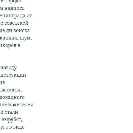
и города
ом надпись
Ленинграда от
о советской
ие ли войска
Скандал, шум,
икеров в
 поводу
онструкции
ие
выставки,
локадного
ением жителей
ди стали
 вырубят,
уга в виде