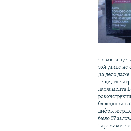
трамвай пуст
той улице не 
Да дело даже н
вещи, где иг
парламента Б
реконструкци
блокадной пам
цифры жертв,
было 37 залов
тиражами вос