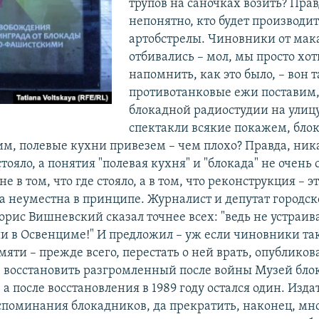
трупов на саночках возить? Прав
непонятно, кто будет производит
артобстрелы. Чиновники от мак
отбивались – мол, мы просто хо
напомнить, как это было, – вон 
противотанковые ежи поставим, 
блокадной радиостудии на улиц
спектакли всякие покажем, бло
им, полевые кухни привезем – чем плохо? Правда, ни
стояло, а понятия "полевая кухня" и "блокада" не очень 
е в том, что где стояло, а в том, что реконструкция – эт
ра неуместна в принципе. Журналист и депутат городск
орис Вишневский сказал точнее всех: "ведь не устраи
и в Освенциме!" И предложил – уж если чиновники та
яти – прежде всего, перестать о ней врать, опублико
 восстановить разгромленный после войны Музей блок
, а после восстановления в 1989 году остался один. Из
поминания блокадников, да прекратить, наконец, мн