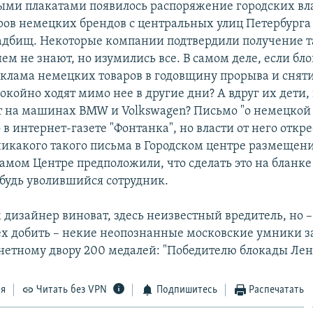
ми плакатами появилось распоряжение городских вла
ров немецких брендов с центральных улиц Петербурга 
адбищ. Некоторые компании подтвердили получение т
ем не знают, но изумились все. В самом деле, если бл
еклама немецких товаров в годовщину прорыва и сняти
окойно ходят мимо нее в другие дни? А вдруг их дети,
ят на машинах BMW и Volkswagen? Письмо "о немецкой
в интернет-газете "Фонтанка", но власти от него откре
 никакого такого письма в Городском центре размеще
 самом Центре предположили, что сделать это на бланк
будь уволившийся сотрудник.
м дизайнер виноват, здесь неизвестный вредитель, но 
ех добить – некие неопознанные московские умники з
етному двору 200 медалей: "Победителю блокады Лен
ся
Читать без VPN
Подпишитесь
Распечатать