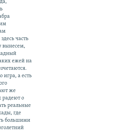
да,
ь
абра
тим
там
здесь часть
у вынесем,
кадный
каких ежей на
сочетаются.
о игра, а есть
ого
вают же
к радеют о
вать реальные
ады, где
дать большими
оголетний