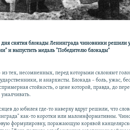
о дня снятия блокады Ленинграда чиновники решили 
ии" и выпустить медаль "Победителю блокады"
– из тех, несомненных, перед которыми склоняют голо
сударственники, и анархисты. Блокада – боль, ужас, б
спримерная стойкость, о цене которой, правда, до пер
 умалчивать.
сяцев до юбилея где-то наверху вдруг решили, что слов
нграда" как-то коротки или малоинформативны. Чин
овую формулировку, поражающую корявой канцелярск