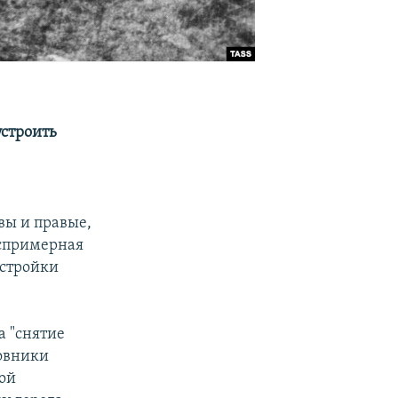
устроить
вы и правые,
еспримерная
естройки
а "снятие
овники
ой