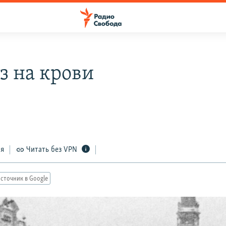
з на крови
ся
Читать без VPN
сточник в Google