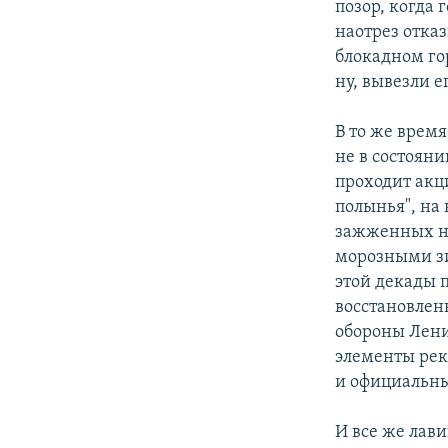
позор, когда
наотрез отказ
блокадном гор
ну, вывезли е
В то же врем
не в состояни
проходит акц
полынья", на
зажженных на
морозными зи
этой декады 
восстановлен
обороны Лени
элементы рек
и официальны
И все же лав