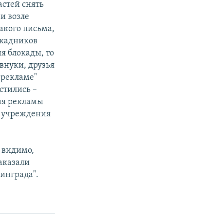
стей снять
и возле
акого письма,
окадников
я блокады, то
 внуки, друзья
 рекламе"
стились –
ния рекламы
е учреждения
– видимо,
аказали
инграда".