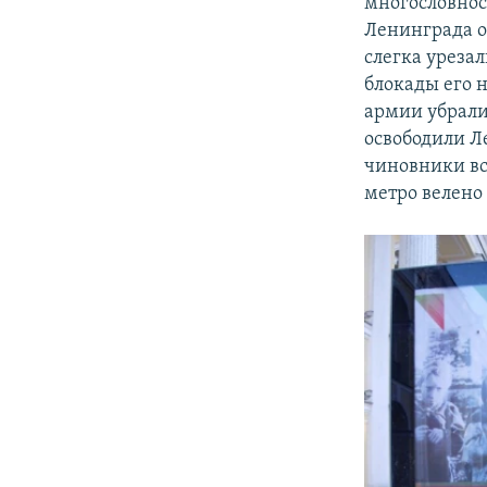
многословнос
Ленинграда о
слегка урезал
блокады его 
армии убрали
освободили Л
чиновники вс
метро велено