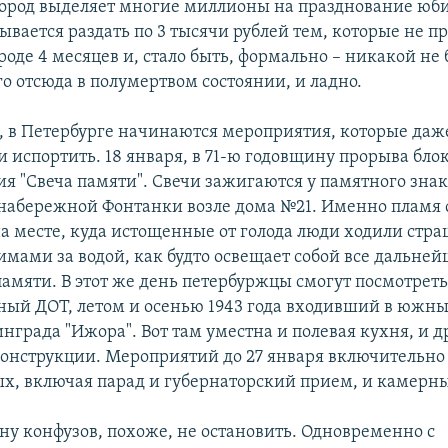
 город выделяет многие миллионы на празднование юб
ывается раздать по 3 тысячи рублей тем, которые не п
оде 4 месяцев и, стало быть, формально – никакой не
го отсюда в полумертвом состоянии, и ладно.
я, в Петербурге начинаются мероприятия, которые да
и испортить. 18 января, в 71-ю годовщину прорыва блок
ия "Свеча памяти". Свечи зажигаются у памятного знак
 набережной Фонтанки возле дома №21. Именно пламя 
 месте, куда истощенные от голода люди ходили ст
мами за водой, как будто освещает собой все дальне
памяти. В этот же день петербуржцы смогут посмотрет
ный ДОТ, летом и осенью 1943 года входивший в южн
нграда "Ижора". Вот там уместна и полевая кухня, и д
онструкции. Мероприятий до 27 января включительно 
х, включая парад и губернаторский прием, и камерн
ину конфузов, похоже, не остановить. Одновременно с