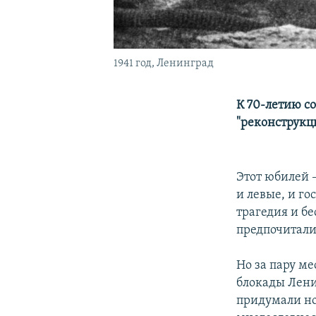
1941 год, Ленинград
К 70-летию с
"реконструкц
Этот юбилей 
и левые, и го
трагедия и бе
предпочитали
Но за пару ме
блокады Лени
придумали н