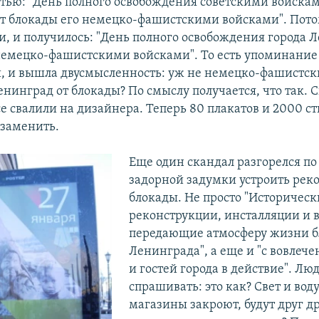
тью: "День полного освобождения советскими войскам
т блокады его немецко-фашистскими войсками". Пот
и, и получилось: "День полного освобождения города 
немецко-фашистскими войсками". То есть упоминание 
, и вышла двусмысленность: уж не немецко-фашистск
енинград от блокады? По смыслу получается, что так. 
е свалили на дизайнера. Теперь 80 плакатов и 2000 ст
 заменить.
Еще один скандал разгорелся по
задорной задумки устроить рек
блокады. Не просто "Историческ
реконструкции, инсталляции и 
передающие атмосферу жизни б
Ленинграда", а еще и "с вовлеч
и гостей города в действие". Лю
спрашивать: это как? Свет и воду
магазины закроют, будут друг др