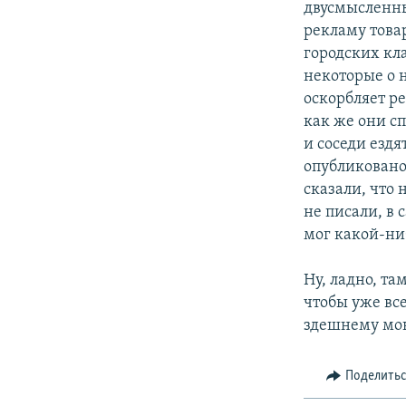
двусмысленны
рекламу това
городских кл
некоторые о н
оскорбляет р
как же они сп
и соседи езд
опубликовано 
сказали, что
не писали, в
мог какой-ни
Ну, ладно, та
чтобы уже вс
здешнему мон
Поделить