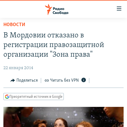
Ссылки
для
упрощенного
НОВОСТИ
ПРОГРАММЫ
доступа
В Мордовии отказано в
ПОДКАСТЫ
Вернуться
регистрации правозащитной
к
АВТОРСКИЕ ПРОЕКТЫ
организации "Зона права"
основному
ЦИТАТЫ СВОБОДЫ
содержанию
22 января 2014
Вернутся
МНЕНИЯ
к
Поделиться
Читать без VPN
КУЛЬТУРА
главной
навигации
IDEL.РЕАЛИИ
Приоритетный источник в Google
Вернутся
КАВКАЗ.РЕАЛИИ
к
СЕВЕР.РЕАЛИИ
поиску
СИБИРЬ.РЕАЛИИ