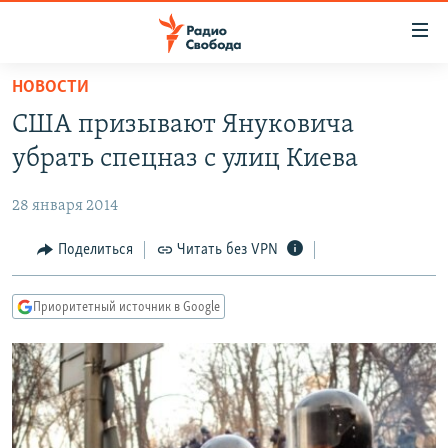
Ссылки
для
упрощенного
НОВОСТИ
ПРОГРАММЫ
доступа
CША призывают Януковича
ПОДКАСТЫ
Вернуться
убрать спецназ с улиц Киева
к
АВТОРСКИЕ ПРОЕКТЫ
основному
28 января 2014
ЦИТАТЫ СВОБОДЫ
содержанию
Вернутся
МНЕНИЯ
Поделиться
Читать без VPN
к
КУЛЬТУРА
главной
Приоритетный источник в Google
навигации
IDEL.РЕАЛИИ
Вернутся
КАВКАЗ.РЕАЛИИ
к
СЕВЕР.РЕАЛИИ
поиску
СИБИРЬ.РЕАЛИИ