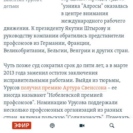
Валентин Урусов с
"узника "Алросы" оказалась
детьми
в центре внимания
международного рабочего
движения. К президенту Якутии Штырову и
руководству компании обратились представители
профсоюзов из Германии, Франции,
Великобритании, Бельгии, Венгрии и других стран.
Чуть позже суд сократил срок до пяти лет, а в марте
2013 года заменил остаток заключения
исправительными работами. Выйдя из тюрьмы,
Урусов
получил премию Артура Свенссона
– ее
иногда называют "Нобелевской премией
профсоюзов". Номинацию Урусова поддержали
несколько профсоюзных организаций из разных
стран, включая польскую "Солидарность". Приехать
на вручение лауреат не смог: до декабря 2013 года
ЭФИР
он еще находился на исправительных работах.