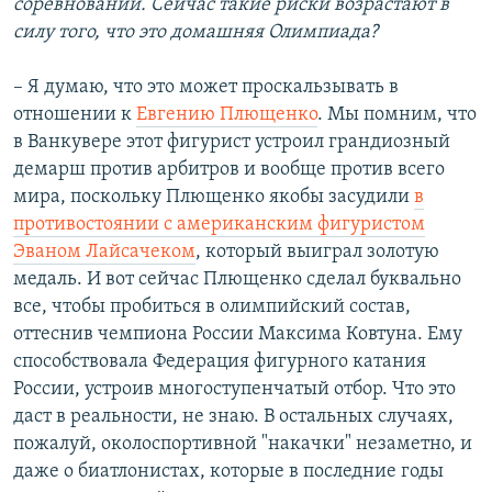
соревнований. Сейчас такие риски возрастают в
силу того, что это домашняя Олимпиада?
– Я думаю, что это может проскальзывать в
отношении к
Евгению Плющенко
. Мы помним, что
в Ванкувере этот фигурист устроил грандиозный
демарш против арбитров и вообще против всего
мира, поскольку Плющенко якобы засудили
в
противостоянии с американским фигуристом
Эваном Лайсачеком
, который выиграл золотую
медаль. И вот сейчас Плющенко сделал буквально
все, чтобы пробиться в олимпийский состав,
оттеснив чемпиона России Максима Ковтуна. Ему
способствовала Федерация фигурного катания
России, устроив многоступенчатый отбор. Что это
даст в реальности, не знаю. В остальных случаях,
пожалуй, околоспортивной "накачки" незаметно, и
даже о биатлонистах, которые в последние годы