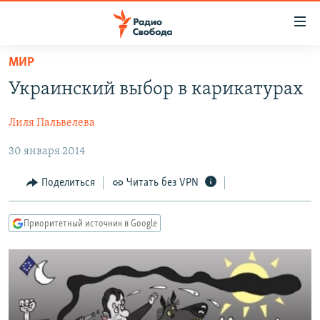
Ссылки
для
упрощенного
МИР
ПРОГРАММЫ
доступа
Украинский выбор в карикатурах
ПОДКАСТЫ
Вернуться
к
Лиля Пальвелева
АВТОРСКИЕ ПРОЕКТЫ
основному
30 января 2014
ЦИТАТЫ СВОБОДЫ
содержанию
Вернутся
МНЕНИЯ
Поделиться
Читать без VPN
к
КУЛЬТУРА
главной
Приоритетный источник в Google
навигации
IDEL.РЕАЛИИ
Вернутся
КАВКАЗ.РЕАЛИИ
к
СЕВЕР.РЕАЛИИ
поиску
СИБИРЬ.РЕАЛИИ