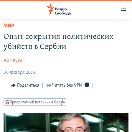
Ссылки
для
упрощенного
МИР
ПРОГРАММЫ
доступа
Опыт сокрытия политических
ПОДКАСТЫ
Вернуться
убийств в Сербии
к
АВТОРСКИЕ ПРОЕКТЫ
основному
Айя Куге
ЦИТАТЫ СВОБОДЫ
содержанию
Вернутся
30 января 2014
МНЕНИЯ
к
КУЛЬТУРА
Поделиться
Читать без VPN
главной
навигации
IDEL.РЕАЛИИ
Вернутся
Приоритетный источник в Google
КАВКАЗ.РЕАЛИИ
к
СЕВЕР.РЕАЛИИ
поиску
СИБИРЬ.РЕАЛИИ