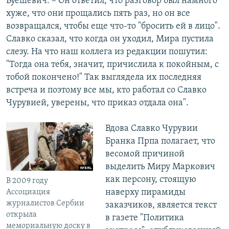
Буешевич. – Он ответил, что разговор был намного
хуже, что они прощались пять раз, но он все
возвращался, чтобы еще что-то "бросить ей в лицо".
Славко сказал, что когда он уходил, Мира пустила
слезу. На что наш коллега из редакции пошутил:
"Тогда она тебя, значит, причислила к покойным, с
тобой покончено!" Так выглядела их последняя
встреча и поэтому все мы, кто работал со Славко
Чурувией, уверены, что приказ отдала она".
Вдова Славко Чурувии
Бранка Прпа полагает, что
весомой причиной
выделить Миру Маркович
как персону, стоящую
В 2009 году
наверху пирамиды
Ассоциация
журналистов Сербии
заказчиков, является текст
открыла
в газете "Политика
мемориальную доску в