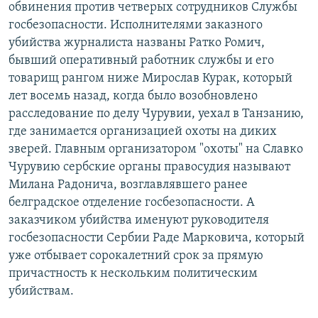
обвинения против четверых сотрудников Службы
госбезопасности. Исполнителями заказного
убийства журналиста названы Ратко Ромич,
бывший оперативный работник службы и его
товарищ рангом ниже Мирослав Курак, который
лет восемь назад, когда было возобновлено
расследование по делу Чурувии, уехал в Танзанию,
где занимается организацией охоты на диких
зверей. Главным организатором "охоты" на Славко
Чурувию сербские органы правосудия называют
Милана Радонича, возглавлявшего ранее
белградское отделение госбезопасности. А
заказчиком убийства именуют руководителя
госбезопасности Сербии Раде Марковича, который
уже отбывает сорокалетний срок за прямую
причастность к нескольким политическим
убийствам.