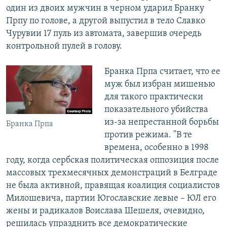
один из двоих мужчин в черном ударил Бранку
Прпу по голове, а другой выпустил в тело Славко
Чурувии 17 пуль из автомата, завершив очередь
контрольной пулей в голову.
Бранка Прпа считает, что ее
муж был избран мишенью
для такого практически
показательного убийства
из-за непрестанной борьбы
Бранка Прпа
против режима. "В те
времена, особенно в 1998
году, когда сербская политическая оппозиция после
массовых трехмесячных демонстраций в Белграде
не была активной, правящая коалиция социалистов
Милошевича, партии Югославские левые – ЮЛ его
жены и радикалов Воислава Шешеля, очевидно,
решилась упразднить все демократические