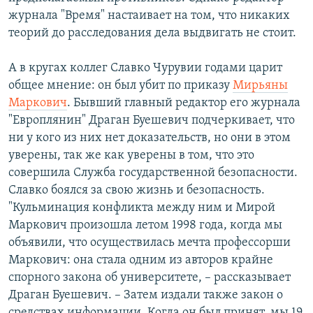
журнала "Время" настаивает на том, что никаких
теорий до расследования дела выдвигать не стоит.
А в кругах коллег Славко Чурувии годами царит
общее мнение: он был убит по приказу
Мирьяны
Маркович
. Бывший главный редактор его журнала
"Европлянин" Драган Буешевич подчеркивает, что
ни у кого из них нет доказательств, но они в этом
уверены, так же как уверены в том, что это
совершила Служба государственной безопасности.
Славко боялся за свою жизнь и безопасность.
"Кульминация конфликта между ним и Мирой
Маркович произошла летом 1998 года, когда мы
объявили, что осуществилась мечта профессорши
Маркович: она стала одним из авторов крайне
спорного закона об университете, – рассказывает
Драган Буешевич. – Затем издали также закон о
средствах информации. Когда он был принят, мы 19