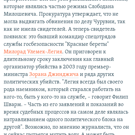
которые являлись частью режима Слободана
Милошевича. Прокуратура утверждает, что не
могла выдвигать обвинения по делу Чурувии, так
как не имела свидетелей. А теперь свидетель
появился: это бывший командир спецотрядов
службы госбезопасности "Красные береты"
Милорад Улемек-Легия
. Он приговорен к
длительному сроку заключения как главный
организатор убийства в 2003 году премьер-
министра
Зорана Джинджича
и ряда других
политических убийств. "Легия всегда был своего
рода наемником, который старался работать на
кого-то, быть у кого-то на службе, – говорит Филип
Шварм. – Часть из его заявлений и показаний во
время судебных процессов на самом деле являлась
натравливанием одного политического блока на
другой". Возможно, по мнению журналиста, что он
и сейчас пытается мутить воду. А может быть,