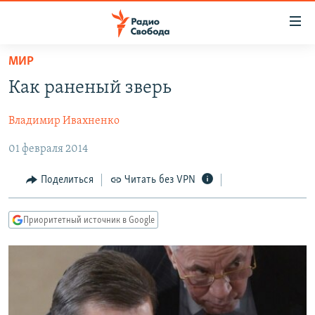
Ссылки
для
упрощенного
МИР
ПРОГРАММЫ
доступа
Как раненый зверь
ПОДКАСТЫ
Вернуться
к
Владимир Ивахненко
АВТОРСКИЕ ПРОЕКТЫ
основному
01 февраля 2014
ЦИТАТЫ СВОБОДЫ
содержанию
Вернутся
МНЕНИЯ
Поделиться
Читать без VPN
к
КУЛЬТУРА
главной
Приоритетный источник в Google
навигации
IDEL.РЕАЛИИ
Вернутся
КАВКАЗ.РЕАЛИИ
к
СЕВЕР.РЕАЛИИ
поиску
СИБИРЬ.РЕАЛИИ