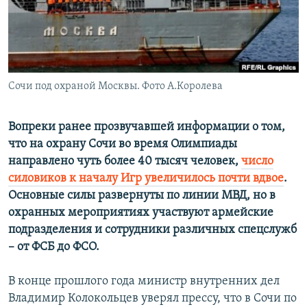
РАСПИСАНИЕ ВЕЩАНИЯ
ПОДПИШИТЕСЬ НА РАССЫЛКУ
СОЦИАЛЬНЫЕ СЕТИ
Сочи под охраной Москвы. Фото А.Королева
Вопреки ранее прозвучавшей информации о том,
что на охрану Сочи во время Олимпиады
направлено чуть более 40 тысяч человек,
число
Все сайты РСЕ/РС
силовиков к началу Игр увеличилось почти вдвое
.
Основные силы развернуты по линии МВД, но в
охранных мероприятиях участвуют армейские
подразделения и сотрудники различных спецслужб
– от ФСБ до ФСО.
В конце прошлого года министр внутренних дел
Владимир Колокольцев уверял прессу, что в Сочи по