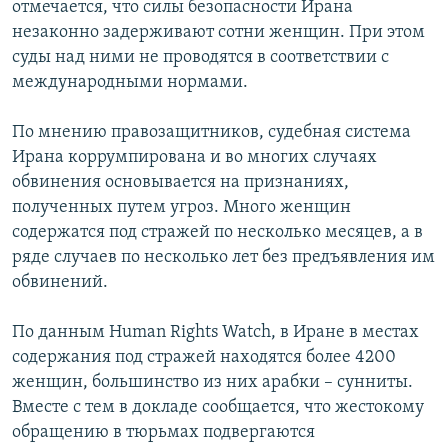
отмечается, что силы безопасности Ирана
РАСПИСАНИЕ ВЕЩАНИЯ
незаконно задерживают сотни женщин. При этом
ПОДПИШИТЕСЬ НА РАССЫЛКУ
суды над ними не проводятся в соответствии с
международными нормами.
СОЦИАЛЬНЫЕ СЕТИ
По мнению правозащитников, судебная система
Ирана коррумпирована и во многих случаях
обвинения основывается на признаниях,
полученных путем угроз. Много женщин
содержатся под стражей по несколько месяцев, а в
Все сайты РСЕ/РС
ряде случаев по несколько лет без предъявления им
обвинений.
По данным Human Rights Watch, в Иране в местах
содержания под стражей находятся более 4200
женщин, большинство из них арабки – сунниты.
Вместе с тем в докладе сообщается, что жестокому
обращению в тюрьмах подвергаются