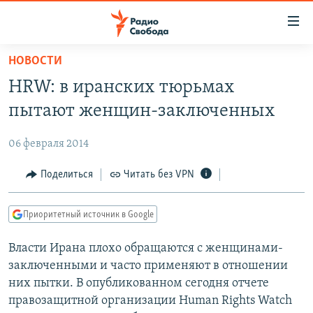
Ссылки
для
упрощенного
НОВОСТИ
ПРОГРАММЫ
доступа
HRW: в иранских тюрьмах
ПОДКАСТЫ
Вернуться
пытают женщин-заключенных
к
АВТОРСКИЕ ПРОЕКТЫ
основному
06 февраля 2014
ЦИТАТЫ СВОБОДЫ
содержанию
Вернутся
МНЕНИЯ
Поделиться
Читать без VPN
к
КУЛЬТУРА
главной
Приоритетный источник в Google
навигации
IDEL.РЕАЛИИ
Вернутся
Власти Ирана плохо обращаются с женщинами-
КАВКАЗ.РЕАЛИИ
к
заключенными и часто применяют в отношении
СЕВЕР.РЕАЛИИ
поиску
них пытки. В опубликованном сегодня отчете
правозащитной организации Human Rights Watch
СИБИРЬ.РЕАЛИИ