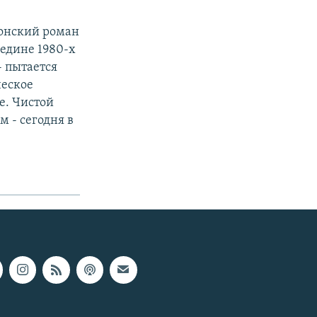
онский роман
редине 1980-х
- пытается
ческое
е. Чистой
 - сегодня в