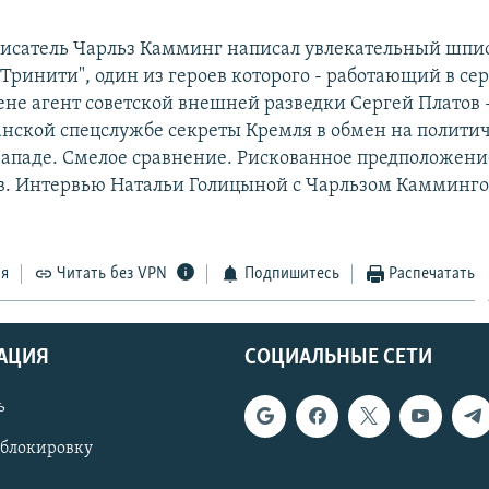
исатель Чарльз Камминг написал увлекательный шпи
Тринити", один из героев которого - работающий в се
ене агент советской внешней разведки Сергей Платов 
анской спецслужбе секреты Кремля в обмен на полити
ападе. Смелое сравнение. Рискованное предположени
в. Интервью Натальи Голицыной с Чарльзом Каммингом
ся
Читать без VPN
Подпишитесь
Распечатать
АЦИЯ
СОЦИАЛЬНЫЕ СЕТИ
ь
 блокировку