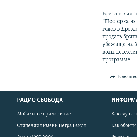
Британский п
"Шестерка из 
годов в Дрезд
продать брит
убежище на З
воды детекти
программе.
Поделить
РАДИО СВОБОДА
ИНФОРМ
Мобильное приложение
Как слушат
СОЦИАЛЬНЫЕ СЕТИ
Стипендия имени Петра Вайля
Как обойти