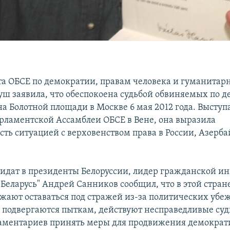
та ОБСЕ по демократии, правам человека и гуманита
уш заявила, что обеспокоена судьбой обвиняемых по де
а Болотной площади в Москве 6 мая 2012 года. Выступ
рламентской Ассамблеи ОБСЕ в Вене, она выразила
сть ситуацией с верховенством права в России, Азерб
дат в президенты Белоруссии, лидер гражданской и
 Беларусь" Андрей Санников сообщил, что в этой стран
жают оставаться под стражей из-за политических убе
подвергаются пыткам, действуют несправедливые суд
аментариев принять меры для продвижения демократ