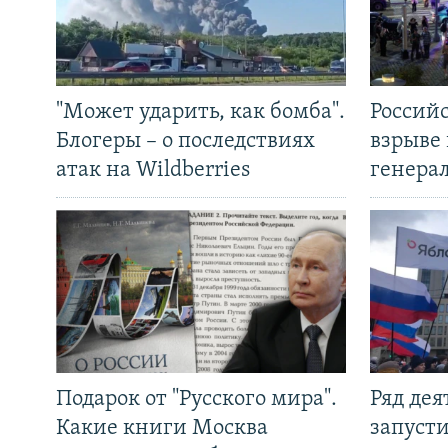
"Может ударить, как бомба".
Россий
Блогеры – о последствиях
взрыве 
атак на Wildberries
генера
Подарок от "Русского мира".
Ряд де
Какие книги Москва
запуст