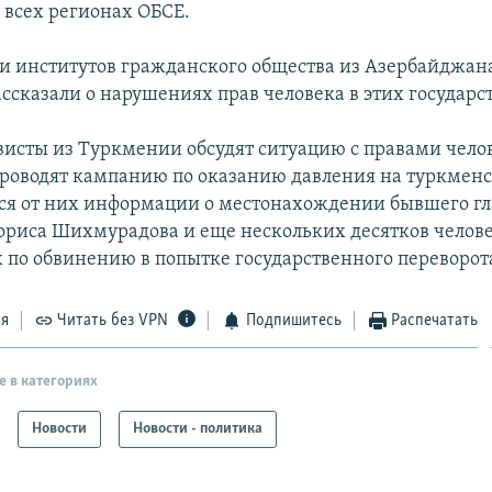
 всех регионах ОБСЕ.
и институтов гражданского общества из Азербайджан
ссказали о нарушениях прав человека в этих государс
висты из Туркмении обсудят ситуацию с правами челов
проводят кампанию по оказанию давления на туркменс
ся от них информации о местонахождении бывшего 
риса Шихмурадова и еще нескольких десятков челове
 по обвинению в попытке государственного переворота 
ся
Читать без VPN
Подпишитесь
Распечатать
е в категориях
Новости
Новости - политика