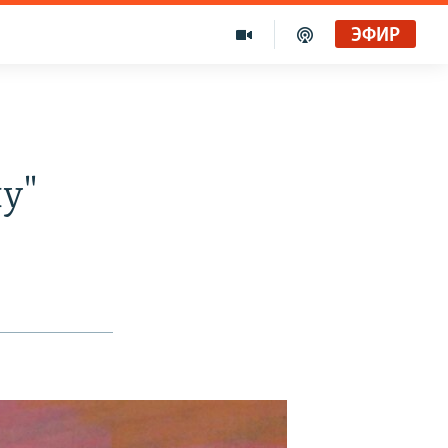
ЭФИР
у"