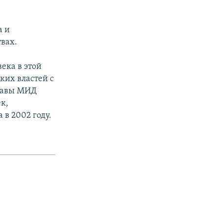
а и
твах.
ека в этой
ких властей с
главы МИД
к,
в 2002 году.