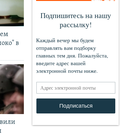
чем
око" в
явили
и