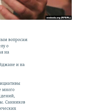
рным вопросам
лу о
ая на
айджане и на
нициативы
е много
ждений,
ы. Санников
ических