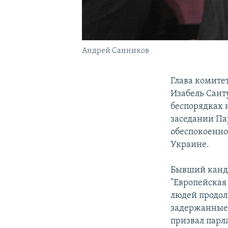
Андрей Санников
Глава комите
Изабель Сант
беспорядках н
заседании Па
обеспокоенно
Украине.
Бывший канди
"Европейская
людей продол
задержанные 
призвал парл