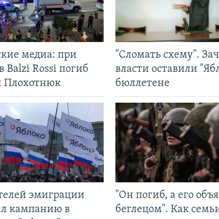
ские медиа: при
"Сломать схему". За
в Balzi Rossi погиб
власти оставили "Ябл
л Плохотнюк
бюллетене
ятелей эмиграции
"Он погиб, а его объ
ил кампанию в
беглецом". Как семь