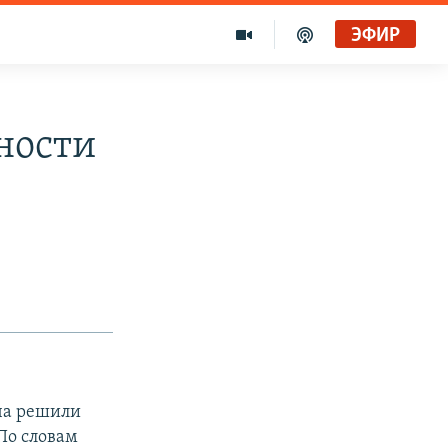
ЭФИР
вности
ча решили
По словам