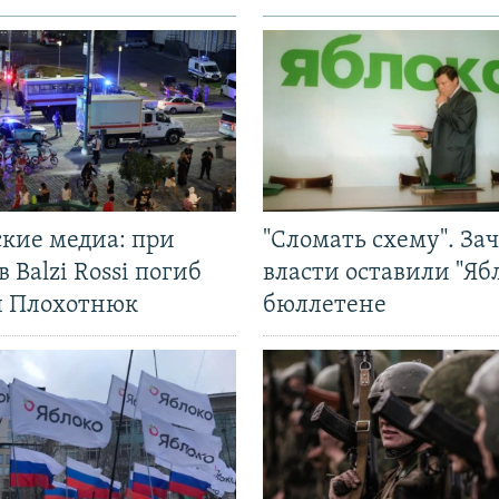
ские медиа: при
"Сломать схему". За
в Balzi Rossi погиб
власти оставили "Ябл
л Плохотнюк
бюллетене