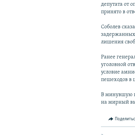
РАСПИСАНИЕ ВЕЩАНИЯ
депутата от 
ПОДПИШИТЕСЬ НА РАССЫЛКУ
принято в от
Соболев сказа
задержанных 
лишения своб
Ранее генера
уголовной от
условие амни
пешеходов в 
В минувшую п
на мирный вы
Поделить