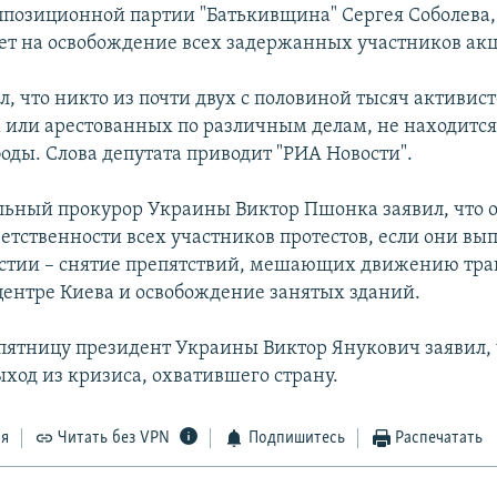
оппозиционной партии "Батькивщина" Сергея Соболева,
вет на освобождение всех задержанных участников акц
л, что никто из почти двух с половиной тысяч активист
или арестованных по различным делам, не находится
оды. Слова депутата приводит "РИА Новости".
льный прокурор Украины Виктор Пшонка заявил, что о
ветственности всех участников протестов, если они вы
стии – снятие препятствий, мешающих движению тра
центре Киева и освобождение занятых зданий.
ятницу президент Украины Виктор Янукович заявил, 
ход из кризиса, охватившего страну.
ся
Читать без VPN
Подпишитесь
Распечатать