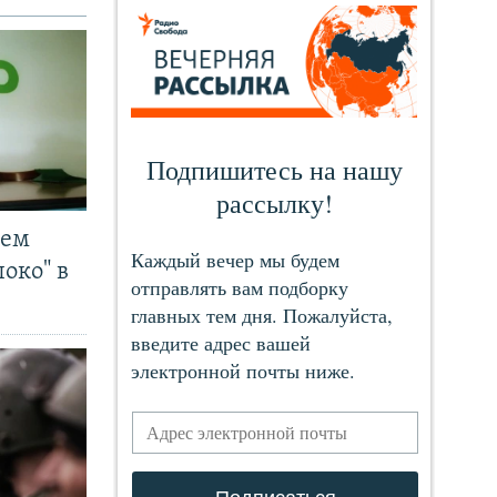
чем
око" в