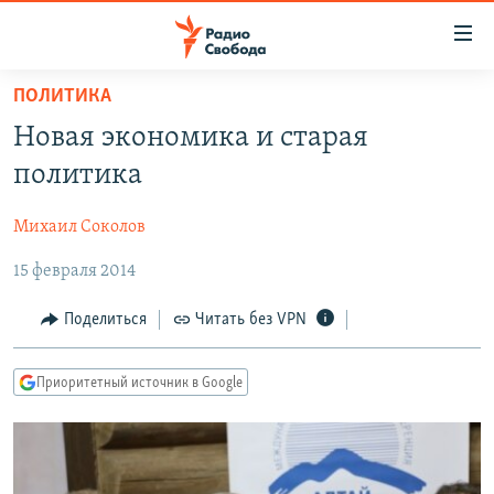
Ссылки
для
упрощенного
ПОЛИТИКА
ПРОГРАММЫ
доступа
Новая экономика и старая
ПОДКАСТЫ
Вернуться
политика
к
АВТОРСКИЕ ПРОЕКТЫ
основному
Михаил Соколов
ЦИТАТЫ СВОБОДЫ
содержанию
Вернутся
15 февраля 2014
МНЕНИЯ
к
КУЛЬТУРА
Поделиться
Читать без VPN
главной
навигации
IDEL.РЕАЛИИ
Вернутся
Приоритетный источник в Google
КАВКАЗ.РЕАЛИИ
к
СЕВЕР.РЕАЛИИ
поиску
СИБИРЬ.РЕАЛИИ