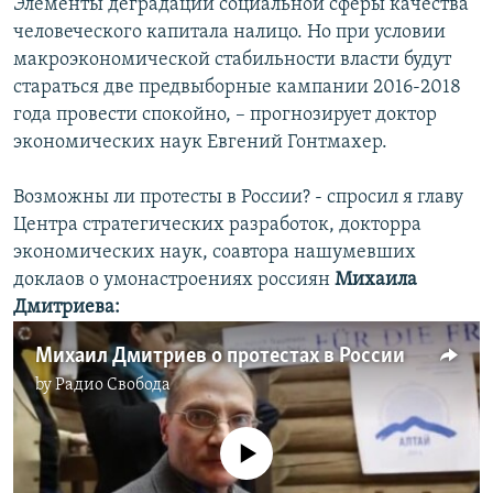
Элементы деградации социальной сферы качества
человеческого капитала налицо. Но при условии
макроэкономической стабильности власти будут
стараться две предвыборные кампании 2016-2018
года провести спокойно, – прогнозирует доктор
экономических наук Евгений Гонтмахер.
Возможны ли протесты в России? - спросил я главу
Центра стратегических разработок, докторра
экономических наук, соавтора нашумевших
доклаов о умонастроениях россиян
Михаила
Дмитриева:
Михаил Дмитриев о протестах в России
by
Радио Свобода
No media source currently available