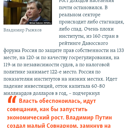
Рост доходов населения
почти остановился. В
реальном секторе
происходит либо стагнация,
либо спад. Очень плохи
Владимир Рыжков
институты, из 160 стран в
рейтинге Давосского
форума Россия по защите прав собственности на 133
месте, на 120-м по качеству госрегулирования, на
119-м по независимости судов, а по налоговой
политике занимает 122-е место. Россия по
показателям институтов на низких местах. Идет
падение инвестиций, отток капитала 60-80
миллиардов долларов в год, –
подчеркнул
Власть обеспокоилась, идут
совещания, как бы запустить
экономический рост. Владимир Путин
создал малый Совнарком, замкнув на