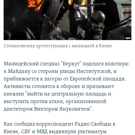
РАСПИСАНИЕ ВЕЩАНИЯ
ПОДПИШИТЕСЬ НА РАССЫЛКУ
СОЦИАЛЬНЫЕ СЕТИ
Столкновения протестующих с милицией в Киеве
Милицейский спецназ "Беркут" подошел вплотную
к Майдану со стороны улицы Институтской, и
Все сайты РСЕ/РС
приближается к лагерю от Европейской площади.
Активисты готовятся к обороне и призывают
киевлян "выйти на центральную площадь и
выступить против атаки, организованной
диктатором Виктором Януковичем".
Как сообщил корреспондент Радио Свободы в
Киеве, СБУ и МВД выдвинули ультиматум