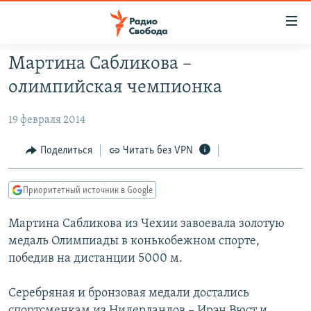
Ссылки
для
упрощенного
Мартина Сабликова –
ПРОГРАММЫ
доступа
олимпийская чемпионка
ПОДКАСТЫ
Вернуться
к
19 февраля 2014
АВТОРСКИЕ ПРОЕКТЫ
основному
ЦИТАТЫ СВОБОДЫ
Поделиться
Читать без VPN
содержанию
Вернутся
МНЕНИЯ
к
Приоритетный источник в Google
КУЛЬТУРА
главной
Мартина Сабликова из Чехии завоевала золотую
навигации
IDEL.РЕАЛИИ
медаль Олимпиады в конькобежном спорте,
Вернутся
КАВКАЗ.РЕАЛИИ
победив на дистанции 5000 м.
к
СЕВЕР.РЕАЛИИ
поиску
Серебряная и бронзовая медали достались
СИБИРЬ.РЕАЛИИ
спортсменкам из Нидерландов – Ирэн Вюст и