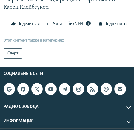
РАСПИСАНИЕ ВЕЩАНИЯ
Карен Клейбеукер.
ПОДПИШИТЕСЬ НА РАССЫЛКУ
Поделиться
Читать без VPN
Подпишитесь
СОЦИАЛЬНЫЕ СЕТИ
Этот контент также в категориях
Спорт
Все сайты РСЕ/РС
СОЦИАЛЬНЫЕ СЕТИ
РАДИО СВОБОДА
ИНФОРМАЦИЯ