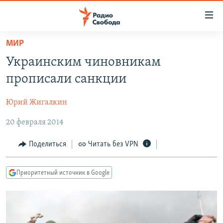
Ссылки
для
упрощенного
МИР
ПРОГРАММЫ
доступа
Украинским чиновникам
ПОДКАСТЫ
Вернуться
прописали санкции
к
АВТОРСКИЕ ПРОЕКТЫ
основному
Юрий Жигалкин
ЦИТАТЫ СВОБОДЫ
содержанию
Вернутся
20 февраля 2014
МНЕНИЯ
к
КУЛЬТУРА
Поделиться
Читать без VPN
главной
навигации
IDEL.РЕАЛИИ
Вернутся
Приоритетный источник в Google
КАВКАЗ.РЕАЛИИ
к
СЕВЕР.РЕАЛИИ
поиску
СИБИРЬ.РЕАЛИИ