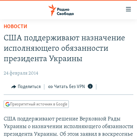
Ссылки
для
упрощенного
НОВОСТИ
ПРОГРАММЫ
доступа
США поддерживают назначение
ПОДКАСТЫ
Вернуться
исполняющего обязанности
к
АВТОРСКИЕ ПРОЕКТЫ
президента Украины
основному
ЦИТАТЫ СВОБОДЫ
содержанию
24 февраля 2014
Вернутся
МНЕНИЯ
к
Поделиться
Читать без VPN
КУЛЬТУРА
главной
навигации
IDEL.РЕАЛИИ
Приоритетный источник в Google
Вернутся
КАВКАЗ.РЕАЛИИ
к
США поддерживают решение Верховной Рады
СЕВЕР.РЕАЛИИ
поиску
Украины о назначении исполняющего обязанности
СИБИРЬ.РЕАЛИИ
президента Украины. Об этом заявил в воскресенье