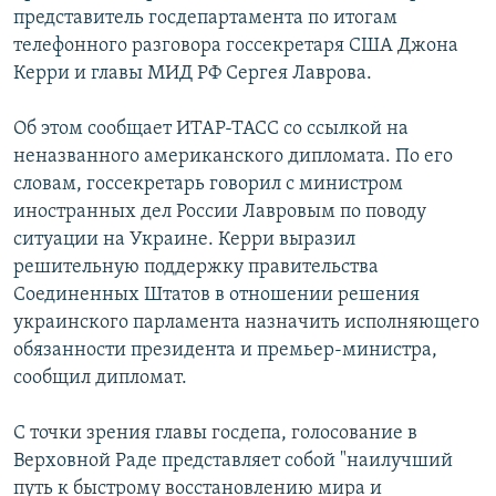
представитель госдепартамента по итогам
РАСПИСАНИЕ ВЕЩАНИЯ
телефонного разговора госсекретаря США Джона
ПОДПИШИТЕСЬ НА РАССЫЛКУ
Керри и главы МИД РФ Сергея Лаврова.
СОЦИАЛЬНЫЕ СЕТИ
Об этом сообщает ИТАР-ТАСС со ссылкой на
неназванного американского дипломата. По его
словам, госсекретарь говорил с министром
иностранных дел России Лавровым по поводу
ситуации на Украине. Керри выразил
решительную поддержку правительства
Все сайты РСЕ/РС
Соединенных Штатов в отношении решения
украинского парламента назначить исполняющего
обязанности президента и премьер-министра,
сообщил дипломат.
С точки зрения главы госдепа, голосование в
Верховной Раде представляет собой "наилучший
путь к быстрому восстановлению мира и