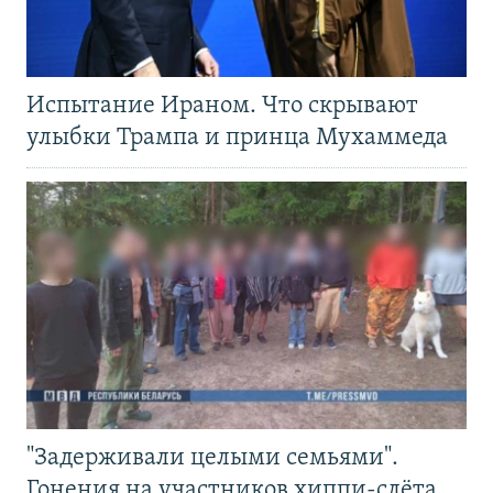
Испытание Ираном. Что скрывают
улыбки Трампа и принца Мухаммеда
"Задерживали целыми семьями".
Гонения на участников хиппи-слёта