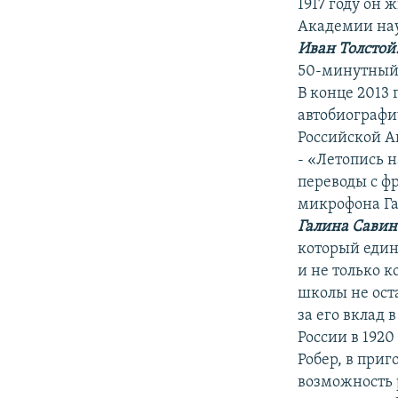
1917 году он 
Академии на
Иван Толстой
50-минутный
В конце 2013
автобиографи
Российской А
- «Летопись 
переводы с ф
микрофона Га
Галина Савин
который един
и не только 
школы не ост
за его вклад
России в 1920
Робер, в при
возможность р