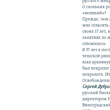
русского мик
О скольких р
«великий»?
Прежде, чем 
мне огласить 
своих 17 лет,
занятиях по 
отложилось.
В 37 лет я по
чешской улице
взял архивную
был некролог 
некролога. Ит
Освобождения
Сергей Дубро
русский биох
директором И
Виноградский 