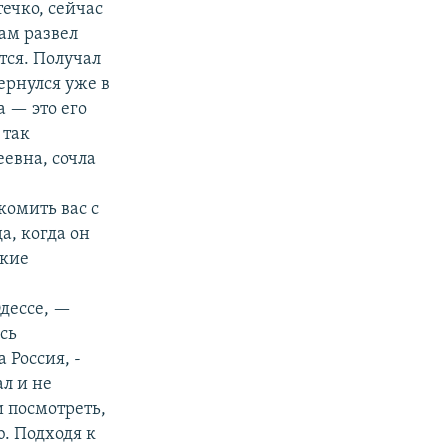
ечко, сейчас
там развел
тся. Получал
ернулся уже в
а — это его
 так
еевна, сочла
комить вас с
а, когда он
ские
дессе, —
сь
 Россия, -
ал и не
 посмотреть,
. Подходя к