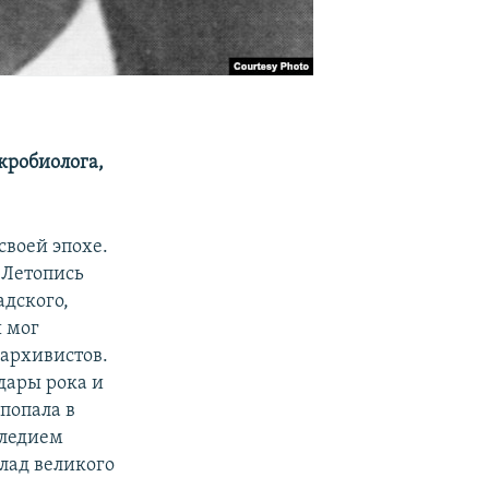
кробиолога,
своей эпохе.
«Летопись
адского,
ы мог
 архивистов.
дары рока и
 попала в
следием
лад великого