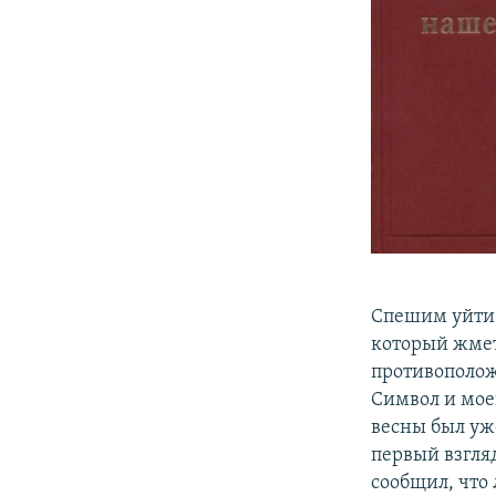
Спешим уйти, 
который жметс
противополож
Символ и мое
весны был уже
первый взгляд
сообщил, что 