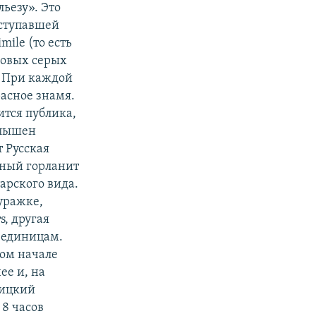
ьезу». Это
аступавшей
mile (то есть
ковых серых
. При каждой
асное знамя.
ится публика,
Слышен
т Русская
мный горланит
арского вида.
фуражке,
s, другая
 единицам.
мом начале
ее и, на
ницкий
 8 часов