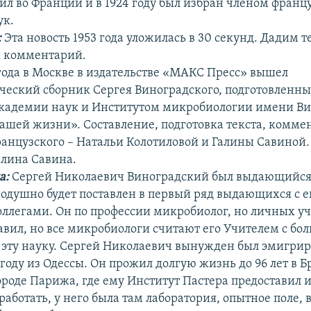
жил во Франции и в 1924 году был избран членом франц
ук.
:
Эта новость 1953 года уложилась в 30 секунд. Дадим т
 комментарий.
 года в Москве в издательстве «МАКС Пресс» вышел
ческий сборник Сергея Виноградского, подготовленн
кадемии наук и Институтом микробиологии имени Ви
нашей жизни». Составление, подготовка текста, комме
ранцузского – Натальи Колотиловой и Галины Савиной.
лина Савина.
а:
Сергей Николаевич Виноградский был выдающийся
одушно будет поставлен в первый ряд выдающихся с е
коллегами. Он по профессии микробиолог, но личных у
авил, но все микробиологи считают его Учителем с бо
 в эту науку. Сергей Николаевич вынужден был эмигрир
 году из Одессы. Он прожил долгую жизнь до 96 лет в 
городе Парижа, где ему Институт Пастера предоставил 
аботать, у него была там лаборатория, опытное поле, в