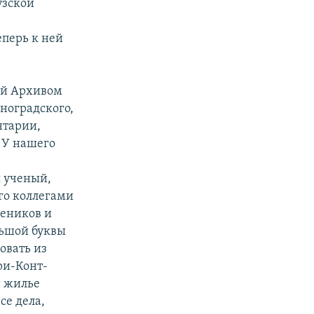
узской
еперь к ней
ый Архивом
ноградского,
нтарии,
 У нашего
 ученый,
го коллегами
чеников и
льшой буквы
овать из
Бри-Конт-
и жилье
се дела,