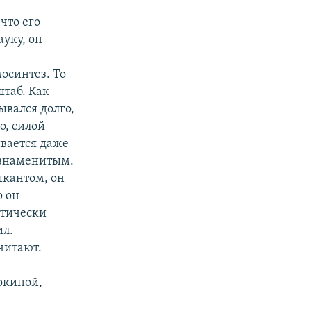
что его
ауку, он
осинтез. То
штаб. Как
ывался долго,
о, силой
ивается даже
л знаменитым.
ыкантом, он
о он
ктически
ил.
читают.
окиной,