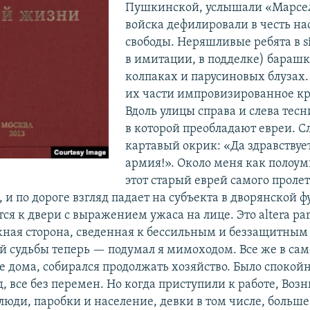
Пушкинской, услышали «Марсел
войска дефилировали в честь н
свободы. Неряшливые ребята в si
в имитации, в подделке) бараш
колпаках и парусиновых блузах
их части импровизированное кр
Вдоль улицы справа и слева тесн
в которой преобладают евреи. 
картавый окрик: «Да здравствуе
армия!». Около меня как полоу
этот старый еврей самого пролет
и по дороге взгляд падает на субъекта в дворянской 
я к двери с выражением ужаса на лице. Это altera par
ная сторона, сведенная к бессильным и беззащитным
й судьбы теперь — подумал я мимоходом. Все же в са
 дома, собирался продолжать хозяйство. Было спокойн
, все без перемен. Но когда приступили к работе, Воз
люди, паробки и население, девки в том числе, больше