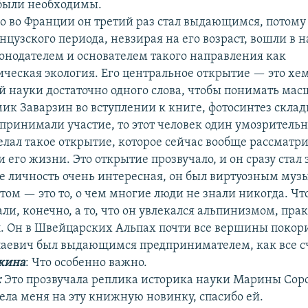
были необходимы.
но во Франции он третий раз стал выдающимся, потому 
цузского периода, невзирая на его возраст, вошли в н
конодателем и основателем такого направления как
ческая экология. Его центральное открытие — это хем
й науки достаточно одного слова, чтобы понимать мас
ик Заварзин во вступлении к книге, фотосинтез склад
принимали участие, то этот человек один умозрительн
елал такое открытие, которое сейчас вообще рассматр
 его жизни. Это открытие прозвучало, и он сразу ста
е личность очень интересная, он был виртуозным муз
ом — это то, о чем многие люди не знали никогда. Чт
ли, конечно, а то, что он увлекался альпинизмом, пра
л. Он в Швейцарских Альпах почти все вершины покор
аевич был выдающимся предпринимателем, как все с
кина
: Что особенно важно.
:
Это прозвучала реплика историка науки Марины Сор
вела меня на эту книжную новинку, спасибо ей.