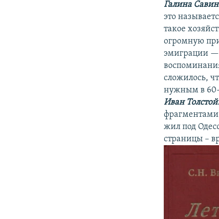
Галина Савин
это называетс
такое хозяйст
огромную при
эмиграции — в
воспоминания
сложилось, чт
нужным в 60-е
Иван Толстой
фрагментами и
жил под Одесс
страницы – в