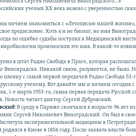
робиолога Сергея Николаевича Виноградского…»
оссийских ученых ХХ века можно с уверенностью сказ
мы начнем знакомиться с «Летописью нашей жизни»,
свое предисловие. Хоть я и не биолог, но имя Виноград
 когда по ошибке судьбы поступил в Медицинский инсти
микробиологии произносили это имя. В какой-то изви
ступил в штат Радио Свобода в Праге, которая располага
 Винохрадска. Никакой связи, разумеется, не было. Но
 пленку с самой первой передачей Радио Свобода 53-г
русскому ученому. Вот давайте мы и начнем сегодня с 
ак, 1-е марта 1953-го, самая первая передача Русской 
. Новость читает диктор Сергей Дубровский.
вский:
В среду в Париже скончался в возрасте 96 лет и
имик Сергей Николаевич Виноградский. Он был в свое
нститута экспериментальной медицины в Петрограде
родился в Киеве в 1856 году. После захвата власти бо