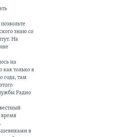
ать
 позвольте
ского знаю со
тут. На
лине
лось на
 как только я
о года, там
этого
службы Радио
звестный
 время
.
льшевиками в