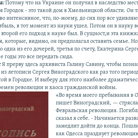
а:
Потому что на Украине он получил в наследство мест
я Городок - это такой дом в Хмельницкой области. Он 
во интенсивное, что, по-моему, до сих пор все удивляю
быль, в тот момент из науки ушел. Потом он в науку в
торой его подход к науке был. В сущност,и эта книжк
, которые, видимо, он предполагал оставить семье. Но
о одна из его дочерей, третья по счету, Екатерина Серг
 годы это все передать сюда.
:
Я прерву здесь архивиста Галину Савину, чтобы позна
з летописи Сергея Виноградского как раз того период
ой в Городке. И выберу для этого наиболее драматиче
ремен революции и хаоса гражданской войны.
«Во время моего пребывания в О
пишет Виноградский, — стрясла
Февральская революция. Погибла
сказал я себе. - Начинается разв
замедлит дойти до конца. Пошли
как Одесса празднует революцию