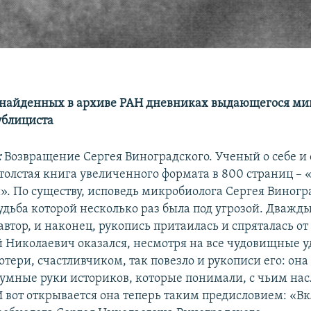
найденных в архиве РАН дневниках выдающегося ми
ублициста
:
Возвращение Сергея Виноградского. Ученый о себе и 
толстая книга увеличенного формата в 800 страниц – 
. По существу, исповедь микробиолога Сергея Виногр
удьба которой несколько раз была под угрозой. Дважд
автор, и наконец, рукопись притаилась и спряталась от
й Николаевич оказался, несмотря на все чудовищные у
ери, счастливчиком, так повезло и рукописи его: она
 умные руки историков, которые понимали, с чьим на
И вот открывается она теперь таким предисловием: «Вк