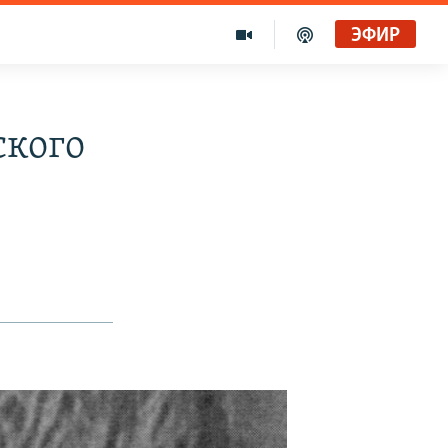
ЭФИР
ского