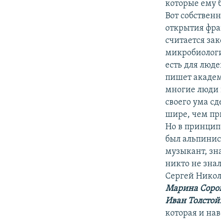
которые ему 
Вот собствен
открытия фран
считается за
микробиологи
есть для люде
пишет академ
многие люди 
своего ума сд
шире, чем при
Но в принцип
был альпинист
музыкант, зна
никто не зна
Сергей Никол
Марина Соро
Иван Толстой
которая и на