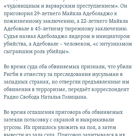
«чудовищным и варварским преступлением». Он
приговорил 29-летнего Майкла Адеболаджо к
пожизненному заключению, а 22-летнего Майкла
Адебовале к 45-летнему тюремному заключению.
Судья назвал Адеболаджо лидером и инициатором
убийства, а Адебовале – человеком, «с энтузиазмом
сыгравшим роль убийцы».
Во время суда оба обвиняемых признали, что убили
Ригби в отместку за преследования мусульман в
западных странах, но отвергли предъявленные им
обвинения в терроризме, передаёт корреспондент
Радио Свобода Наталья Голицына.
Во время оглашения приговора оба обвиняемых
затеяли потасовку с охраной и выкрикивали
угрозы. Их пришлось уложить на пол, а затем
вывести из зала суда. Приговор зачитывался в их