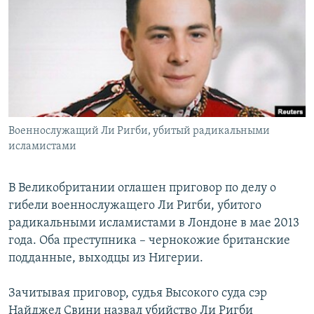
РАСПИСАНИЕ ВЕЩАНИЯ
ПОДПИШИТЕСЬ НА РАССЫЛКУ
СОЦИАЛЬНЫЕ СЕТИ
Военнослужащий Ли Ригби, убитый радикальными
исламистами
Все сайты РСЕ/РС
В Великобритании оглашен приговор по делу о
гибели военнослужащего Ли Ригби, убитого
радикальными исламистами в Лондоне в мае 2013
года. Оба преступника – чернокожие британские
подданные, выходцы из Нигерии.
Зачитывая приговор, судья Высокого суда сэр
Найджел Свини назвал убийство Ли Ригби