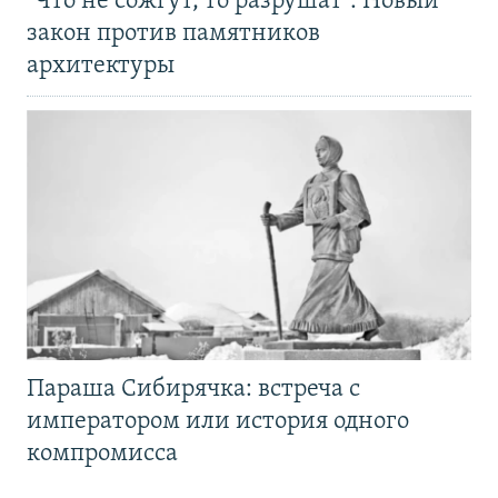
"Что не сожгут, то разрушат". Новый
закон против памятников
архитектуры
Параша Сибирячка: встреча с
императором или история одного
компромисса