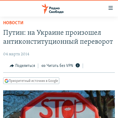
Ссылки
для
упрощенного
НОВОСТИ
ПРОГРАММЫ
доступа
Путин: на Украине произошел
ПОДКАСТЫ
Вернуться
антиконституционный переворот
к
АВТОРСКИЕ ПРОЕКТЫ
основному
04 марта 2014
ЦИТАТЫ СВОБОДЫ
содержанию
Вернутся
МНЕНИЯ
Поделиться
Читать без VPN
к
КУЛЬТУРА
главной
Приоритетный источник в Google
навигации
IDEL.РЕАЛИИ
Вернутся
КАВКАЗ.РЕАЛИИ
к
СЕВЕР.РЕАЛИИ
поиску
СИБИРЬ.РЕАЛИИ