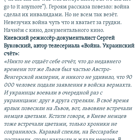
go to it anymore”). Героям рассказа повезло: война
сделал их инвалидами. Но не всем так везёт.
Невезучих война чуть что и хватает за грудки.
Начнём с кино, документального кино.
Киевский режиссёр-документалист Сергей
Буковский, автор телесериала «Война. Украинский
счёт»:
«Никто не отдаёт себе отчёт, что до недавнего
времени тот же Львов был частью Австро-
Венгерской империи, и никого не удивило, что 90
000 человек подали заявления в войска вермахта.
И украинцы воевали в очередной раз с
украинцами: друг в друга стреляли. В своё время
ярлык повесили на Львов, вот, львовяне встречали
немцев цветами. Кстати говоря, в Киеве немцев
тоже встречали цветами, только хроники не
сохранилось. Каравай спекли, на Бессарабке
поставили, столы накрыли и ждали немцев. В