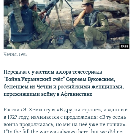
РАСПИСАНИЕ ВЕЩАНИЯ
ПОДПИШИТЕСЬ НА РАССЫЛКУ
СОЦИАЛЬНЫЕ СЕТИ
Чечня. 1995
Передача с участием автора телесериала
Все сайты РСЕ/РС
"Война.Украинский счёт" Сергеем Буковским,
беженцем из Чечни и российскими женщинами,
пережившими войну в Афганистане
Рассказ Э. Хемингуэя «В другой стране», изданный
в 1927 году, начинается с предложения: «В ту осень
война продолжалась, но мы на неё уже не пошли».
(“In the fall the war was always there, but we did not