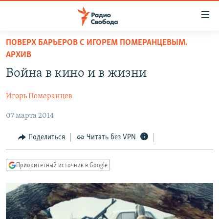
Ссылки
для
упрощенного
ПОВЕРХ БАРЬЕРОВ С ИГОРЕМ ПОМЕРАНЦЕВЫМ.
ПРОГРАММЫ
АРХИВ
доступа
ПОДКАСТЫ
Война в кино и в жизни
Вернуться
к
АВТОРСКИЕ ПРОЕКТЫ
основному
Игорь Померанцев
ЦИТАТЫ СВОБОДЫ
содержанию
07 марта 2014
Вернутся
МНЕНИЯ
к
Поделиться
Читать без VPN
КУЛЬТУРА
главной
навигации
IDEL.РЕАЛИИ
Приоритетный источник в Google
Вернутся
КАВКАЗ.РЕАЛИИ
к
СЕВЕР.РЕАЛИИ
поиску
СИБИРЬ.РЕАЛИИ