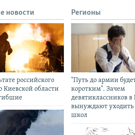
е новости
Регионы
ьтате российского
"Путь до армии буде
о Киевской области
коротким". Зачем
огибшие
девятиклассников в 
вынуждают уходить
школ