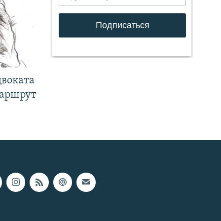
двоката
маршрут