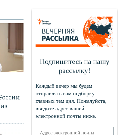
т
России
 из