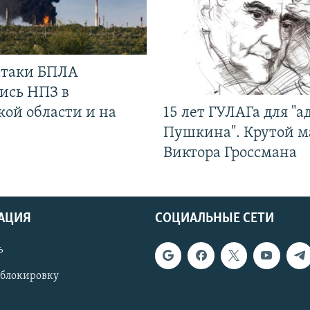
 атаки БПЛА
ись НПЗ в
кой области и на
15 лет ГУЛАГа для "а
Пушкина". Крутой 
Виктора Гроссмана
АЦИЯ
СОЦИАЛЬНЫЕ СЕТИ
ь
 блокировку