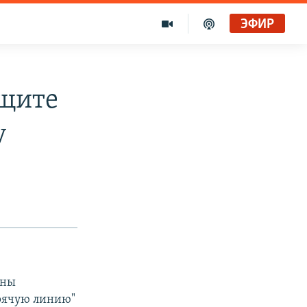
ЭФИР
ащите
у
ины
орячую линию"