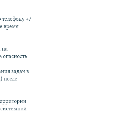
 телефону +7
ое время
 на
ь опасность
ния задач в
) после
территории
 системной