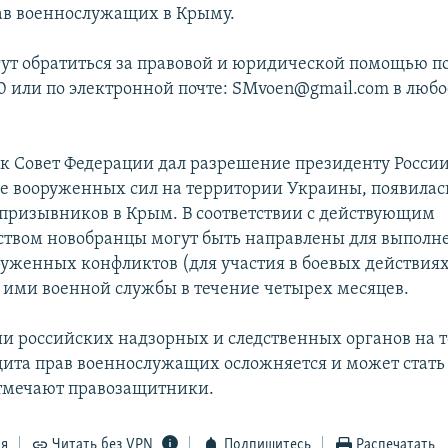
ав военнослужащих в Крыму.
ут обратиться за правовой и юридической помощью по
40 или по электронной почте: SMvoen@gmail.com в люб
как Совет Федерации дал разрешение президенту России
е вооруженных сил на территории Украины, появилас
призывников в Крым. В соответствии с действующим
ством новобранцы могут быть направлены для выполне
руженных конфликтов (для участия в боевых действиях
ими военной службы в течение четырех месяцев.
ии российских надзорных и следственных органов на 
ита прав военнослужащих осложняется и может стать
тмечают правозащитники.
ся
Читать без VPN
Подпишитесь
Распечатать