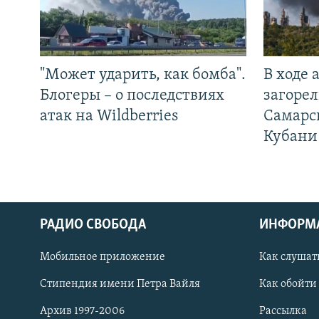
"Может ударить, как бомба".
В ходе
Блогеры – о последствиях
загорел
атак на Wildberries
Самарс
Кубани
РАДИО СВОБОДА
ИНФОРМ
Мобильное приложение
Как слушат
СОЦИАЛЬНЫЕ СЕТИ
Стипендия имени Петра Вайля
Как обойти
Архив 1997-2006
Рассылка