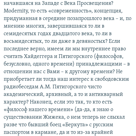
начавшаяся на Западе с Века Просвещения?
Modernity, то есть «современность», концепция,
придуманная в середине позапрошлого века – и, по
мнению многих, завершившаяся то ли в
семидесятых годах двадцатого века, то ли в
восьмидесятых, то ли даже в девяностых? Если
последнее верно, имеем ли мы внутреннее право
считать Хайдеггера и Пятигорского (философов,
безусловно, одного времени) принадлежащими – в
отношении нас с Вами – к другому времени? Не
приобретает ли тогда наш интерес к свободовским
радиобеседам А.М. Пятигорского чисто
академический, архивный, а то и антикварный
характер? Наконец, если это так, то кто есть
«философ нашего времени» (да-да, я знаю о
существовании Жижека, о нем теперь не слыхал
разве что бывший боец «Беркута» с русским
паспортом в кармане, да и то из-за крайней