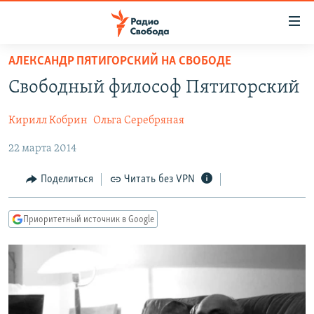
Ссылки
для
упрощенного
АЛЕКСАНДР ПЯТИГОРСКИЙ НА СВОБОДЕ
ПРОГРАММЫ
доступа
Свободный философ Пятигорский
ПОДКАСТЫ
Вернуться
к
Кирилл Кобрин
Ольга Серебряная
АВТОРСКИЕ ПРОЕКТЫ
основному
22 марта 2014
ЦИТАТЫ СВОБОДЫ
содержанию
Вернутся
МНЕНИЯ
Поделиться
Читать без VPN
к
КУЛЬТУРА
главной
Приоритетный источник в Google
навигации
IDEL.РЕАЛИИ
Вернутся
КАВКАЗ.РЕАЛИИ
к
СЕВЕР.РЕАЛИИ
поиску
СИБИРЬ.РЕАЛИИ