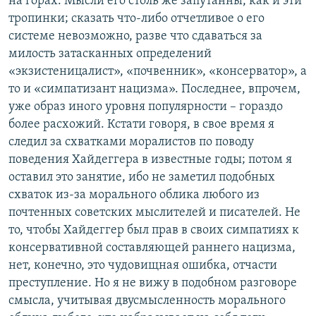
на горах. Мысли его столь же запутанны, как и эти
тропинки; сказать что-либо отчетливое о его
системе невозможно, разве что сдаваться за
милость затасканных определений
«экзистеницалист», «почвенник», «консерватор», а
то и «симпатизант нацизма». Последнее, впрочем,
уже образ иного уровня популярности – гораздо
более расхожий. Кстати говоря, в свое время я
следил за схватками моралистов по поводу
поведения Хайдеггера в известные годы; потом я
оставил это занятие, ибо не заметил подобных
схваток из-за морального облика любого из
почтенных советских мыслителей и писателей. Не
то, чтобы Хайдеггер был прав в своих симпатиях к
консервативной составляющей раннего нацизма,
нет, конечно, это чудовищная ошибка, отчасти
преступление. Но я не вижу в подобном разговоре
смысла, учитывая двусмысленность морального