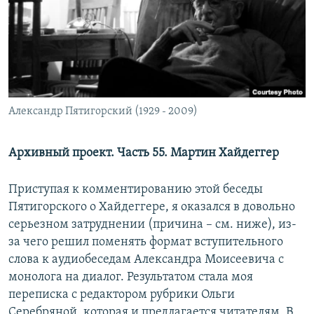
РАСПИСАНИЕ ВЕЩАНИЯ
ПОДПИШИТЕСЬ НА РАССЫЛКУ
СОЦИАЛЬНЫЕ СЕТИ
Александр Пятигорский (1929 - 2009)
Архивный проект. Часть 55. Мартин Хайдеггер
Все сайты РСЕ/РС
Приступая к комментированию этой беседы
Пятигорского о Хайдеггере, я оказался в довольно
серьезном затруднении (причина – см. ниже), из-
за чего решил поменять формат вступительного
слова к аудиобеседам Александра Моисеевича с
монолога на диалог. Результатом стала моя
переписка с редактором рубрики Ольги
Серебряной, которая и предлагается читателям. В