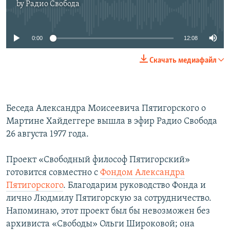
by
Радио Свобода
No media source currently available
0:00
12:08
Скачать медиафайл
Беседа Александра Моисеевича Пятигорского о
Мартине Хайдеггере вышла в эфир Радио Свобода
26 августа 1977 года.
Проект «Свободный философ Пятигорский»
готовится совместно с
Фондом Александра
Пятигорского
. Благодарим руководство Фонда и
лично Людмилу Пятигорскую за сотрудничество.
Напоминаю, этот проект был бы невозможен без
архивиста «Свободы» Ольги Широковой; она