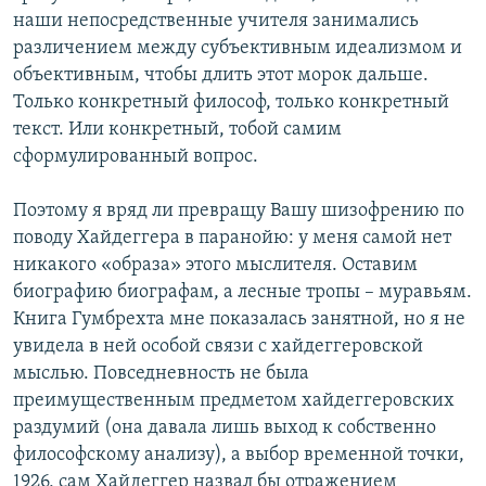
наши непосредственные учителя занимались
различением между субъективным идеализмом и
объективным, чтобы длить этот морок дальше.
Только конкретный философ, только конкретный
текст. Или конкретный, тобой самим
сформулированный вопрос.
Поэтому я вряд ли превращу Вашу шизофрению по
поводу Хайдеггера в паранойю: у меня самой нет
никакого «образа» этого мыслителя. Оставим
биографию биографам, а лесные тропы – муравьям.
Книга Гумбрехта мне показалась занятной, но я не
увидела в ней особой связи с хайдеггеровской
мыслью. Повседневность не была
преимущественным предметом хайдеггеровских
раздумий (она давала лишь выход к собственно
философскому анализу), а выбор временной точки,
1926, сам Хайдеггер назвал бы отражением