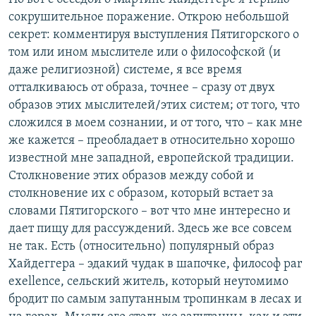
сокрушительное поражение. Открою небольшой
секрет: комментируя выступления Пятигорского о
том или ином мыслителе или о философской (и
даже религиозной) системе, я все время
отталкиваюсь от образа, точнее – сразу от двух
образов этих мыслителей/этих систем; от того, что
сложился в моем сознании, и от того, что – как мне
же кажется – преобладает в относительно хорошо
известной мне западной, европейской традиции.
Столкновение этих образов между собой и
столкновение их с образом, который встает за
словами Пятигорского – вот что мне интересно и
дает пищу для рассуждений. Здесь же все совсем
не так. Есть (относительно) популярный образ
Хайдеггера – эдакий чудак в шапочке, философ par
exellence, сельский житель, который неутомимо
бродит по самым запутанным тропинкам в лесах и