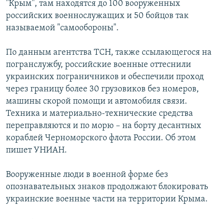
"Крым", там находятся до 100 вооруженных
РАСПИСАНИЕ ВЕЩАНИЯ
российских военнослужащих и 50 бойцов так
ПОДПИШИТЕСЬ НА РАССЫЛКУ
называемой "самообороны".
По данным агентства ТСН, также ссылающегося на
СОЦИАЛЬНЫЕ СЕТИ
погранслужбу, российские военные оттеснили
украинских пограничников и обеспечили проход
через границу более 30 грузовиков без номеров,
машины скорой помощи и автомобиля связи.
Техника и материально-технические средства
Все сайты РСЕ/РС
переправляются и по морю – на борту десантных
кораблей Черноморского флота России. Об этом
пишет УНИАН.
Вооруженные люди в военной форме без
опознавательных знаков продолжают блокировать
украинские военные части на территории Крыма.