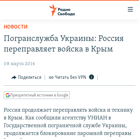
Ссылки
для
упрощенного
НОВОСТИ
ПРОГРАММЫ
доступа
Погранслужба Украины: Россия
ПОДКАСТЫ
Вернуться
переправляет войска в Крым
к
АВТОРСКИЕ ПРОЕКТЫ
основному
08 марта 2014
ЦИТАТЫ СВОБОДЫ
содержанию
Вернутся
МНЕНИЯ
Поделиться
Читать без VPN
к
КУЛЬТУРА
главной
Приоритетный источник в Google
навигации
IDEL.РЕАЛИИ
Вернутся
Россия продолжает переправлять войска и технику
КАВКАЗ.РЕАЛИИ
к
в Крым. Как сообщили агентству УНИАН в
СЕВЕР.РЕАЛИИ
поиску
Государственной пограничной службе Украины,
продолжается блокирование паромной переправы
СИБИРЬ.РЕАЛИИ