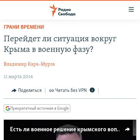
Ссылки
для
упрощенного
ГРАНИ ВРЕМЕНИ
ПРОГРАММЫ
доступа
Перейдет ли ситуация вокруг
ПОДКАСТЫ
Вернуться
Крыма в военную фазу?
к
АВТОРСКИЕ ПРОЕКТЫ
основному
Владимир Кара-Мурза
ЦИТАТЫ СВОБОДЫ
содержанию
Вернутся
11 марта 2014
МНЕНИЯ
к
КУЛЬТУРА
Поделиться
Читать без VPN
главной
навигации
IDEL.РЕАЛИИ
Вернутся
Приоритетный источник в Google
КАВКАЗ.РЕАЛИИ
к
СЕВЕР.РЕАЛИИ
поиску
Есть ли военное решение крымского вопроса?
СИБИРЬ.РЕАЛИИ