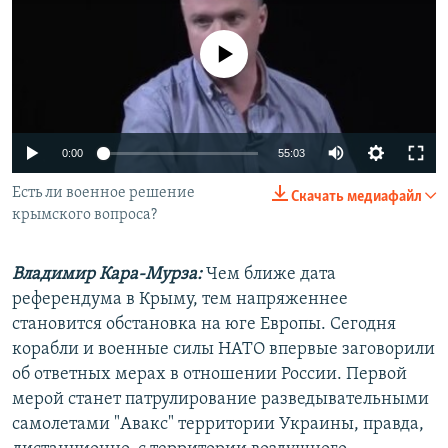
РАСПИСАНИЕ ВЕЩАНИЯ
ПОДПИШИТЕСЬ НА РАССЫЛКУ
No media source currently available
СОЦИАЛЬНЫЕ СЕТИ
0:00
55:03
Есть ли военное решение
Скачать медиафайл
крымского вопроса?
Все сайты РСЕ/РС
Владимир Кара-Мурза:
Чем ближе дата
референдума в Крыму, тем напряженнее
становится обстановка на юге Европы. Сегодня
корабли и военные силы НАТО впервые заговорили
об ответных мерах в отношении России. Первой
мерой станет патрулирование разведывательными
самолетами "Авакс" территории Украины, правда,