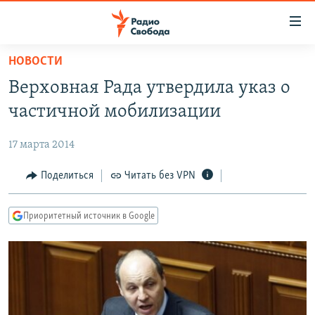
Ссылки
для
упрощенного
НОВОСТИ
ПРОГРАММЫ
доступа
Верховная Рада утвердила указ о
ПОДКАСТЫ
Вернуться
частичной мобилизации
к
АВТОРСКИЕ ПРОЕКТЫ
основному
17 марта 2014
ЦИТАТЫ СВОБОДЫ
содержанию
Вернутся
МНЕНИЯ
Поделиться
Читать без VPN
к
КУЛЬТУРА
главной
Приоритетный источник в Google
навигации
IDEL.РЕАЛИИ
Вернутся
КАВКАЗ.РЕАЛИИ
к
СЕВЕР.РЕАЛИИ
поиску
СИБИРЬ.РЕАЛИИ