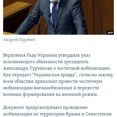
РАСПИСАНИЕ ВЕЩАНИЯ
ПОДПИШИТЕСЬ НА РАССЫЛКУ
СОЦИАЛЬНЫЕ СЕТИ
Андрей Парубий
Верховная Рада Украины утвердила указ
исполняющего обязанности президента
Все сайты РСЕ/РС
Александра Турчинова о частичной мобилизации.
Как передает "Украинская правда", согласно закону,
всем областям приказано провести частичную
мобилизацию военнообязанных и перевести
военные формирования на военный режим.
Документ предусматривает проведение
мобилизации на территории Крыма и Севастополя