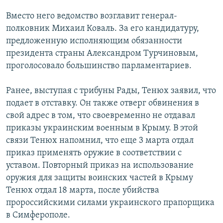
РАСПИСАНИЕ ВЕЩАНИЯ
Вместо него ведомство возглавит генерал-
ПОДПИШИТЕСЬ НА РАССЫЛКУ
полковник Михаил Коваль. За его кандидатуру,
предложенную исполняющим обязанности
президента страны Александром Турчиновым,
СОЦИАЛЬНЫЕ СЕТИ
проголосовало большинство парламентариев.
Ранее, выступая с трибуны Рады, Тенюх заявил, что
подает в отставку. Он также отверг обвинения в
свой адрес в том, что своевременно не отдавал
Все сайты РСЕ/РС
приказы украинским военным в Крыму. В этой
связи Тенюх напомнил, что еще 3 марта отдал
приказ применять оружие в соответствии с
уставом. Повторный приказ на использование
оружия для защиты воинских частей в Крыму
Тенюх отдал 18 марта, после убийства
пророссийскими силами украинского прапорщика
в Симферополе.