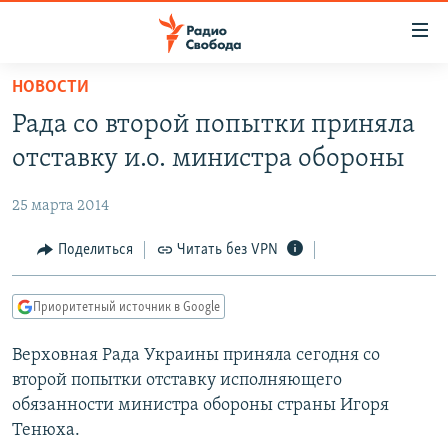
Ссылки
для
упрощенного
НОВОСТИ
ПРОГРАММЫ
доступа
Рада со второй попытки приняла
ПОДКАСТЫ
Вернуться
отставку и.о. министра обороны
к
АВТОРСКИЕ ПРОЕКТЫ
основному
25 марта 2014
ЦИТАТЫ СВОБОДЫ
содержанию
Вернутся
МНЕНИЯ
Поделиться
Читать без VPN
к
КУЛЬТУРА
главной
Приоритетный источник в Google
навигации
IDEL.РЕАЛИИ
Вернутся
Верховная Рада Украины приняла сегодня со
КАВКАЗ.РЕАЛИИ
к
второй попытки отставку исполняющего
СЕВЕР.РЕАЛИИ
поиску
обязанности министра обороны страны Игоря
Тенюха.
СИБИРЬ.РЕАЛИИ