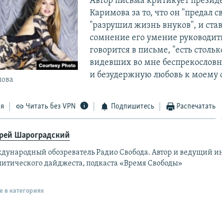
Автор письма критикует презид
Каримова за то, что он "предал с
"разрушил жизнь внуков", и став
сомнение его умение руководить
говорится в письме, "есть стольк
видевших во мне беспрекословн
и безудержную любовь к моему о
мова
ся
Читать без VPN
Подпишитесь
Распечатать
рей Шароградский
дународный обозреватель Радио Свобода. Автор и ведущий 
литического дайджеста, подкаста «Время Свободы»
е в категориях