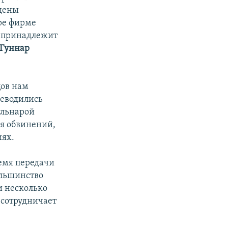
дены
ре фирме
я, принадлежит
Гуннар
цов нам
реводились
ульнарой
ия обвинений,
иях.
ремя передачи
ольшинство
и несколько
 сотрудничает