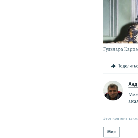
Гульнара Кари
Поделить
Анд
Меж
ана
Этот контент такж
Мир