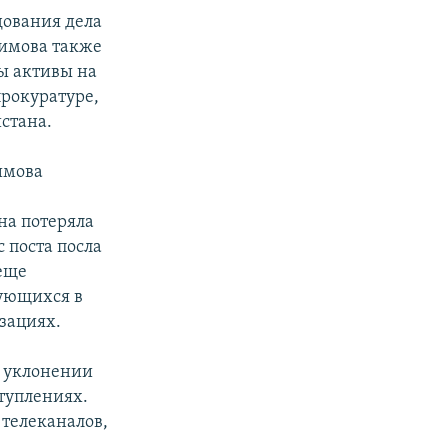
дования дела
римова также
ы активы на
прокуратуре,
стана.
имова
на потеряла
с поста посла
еще
ующихся в
зациях.
в уклонении
ступлениях.
телеканалов,