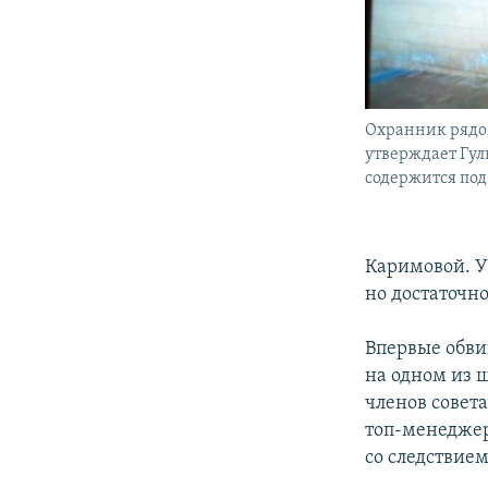
Охранник рядом
утверждает Гул
содержится по
Каримовой. У
но достаточно
Впервые обвин
на одном из 
членов совет
топ-менеджер
со следствием