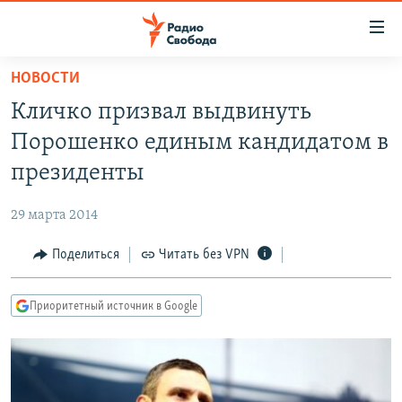
Ссылки
для
упрощенного
НОВОСТИ
ПРОГРАММЫ
доступа
Кличко призвал выдвинуть
ПОДКАСТЫ
Вернуться
Порошенко единым кандидатом в
к
АВТОРСКИЕ ПРОЕКТЫ
президенты
основному
ЦИТАТЫ СВОБОДЫ
содержанию
29 марта 2014
Вернутся
МНЕНИЯ
к
Поделиться
Читать без VPN
КУЛЬТУРА
главной
навигации
IDEL.РЕАЛИИ
Приоритетный источник в Google
Вернутся
КАВКАЗ.РЕАЛИИ
к
СЕВЕР.РЕАЛИИ
поиску
СИБИРЬ.РЕАЛИИ