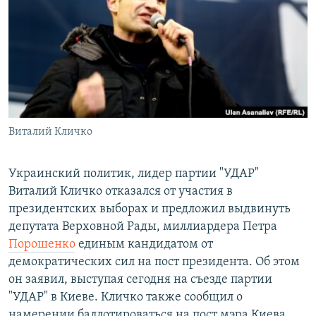
РАСПИСАНИЕ ВЕЩАНИЯ
ПОДПИШИТЕСЬ НА РАССЫЛКУ
СОЦИАЛЬНЫЕ СЕТИ
Виталий Кличко
Все сайты РСЕ/РС
Украинский политик, лидер партии "УДАР"
Виталий Кличко отказался от участия в
президентских выборах и предложил выдвинуть
депутата Верховной Рады, миллиардера Петра
Порошенко
единым кандидатом от
демократических сил на пост президента. Об этом
он заявил, выступая сегодня на съезде партии
"УДАР" в Киеве. Кличко также сообщил о
намерении баллотироваться на пост мэра Киева.