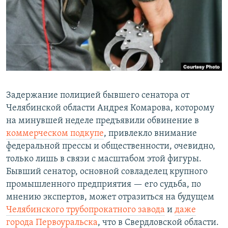
РАСПИСАНИЕ ВЕЩАНИЯ
ПОДПИШИТЕСЬ НА РАССЫЛКУ
СОЦИАЛЬНЫЕ СЕТИ
Задержание полицией бывшего сенатора от
Челябинской области Андрея Комарова, которому
на минувшей неделе предъявили обвинение в
Все сайты РСЕ/РС
коммерческом подкупе
, привлекло внимание
федеральной прессы и общественности, очевидно,
только лишь в связи с масштабом этой фигуры.
Бывший сенатор, основной совладелец крупного
промышленного предприятия — его судьба, по
мнению экспертов, может отразиться на будущем
Челябинского трубопрокатного завода
и
даже
города Первоуральска
, что в Свердловской области.