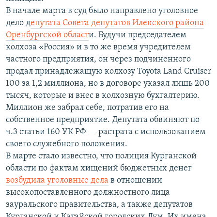
В начале марта в суд было направлено уголовное
дело д
епутата Совета депутатов Илекского района
Оренбургской област
и. Будучи председателем
колхоза «Россия» и в то же время учредителем
частного предприятия, он через подчиненного
продал принадлежащую колхозу Toyota Land Cruiser
100 за 1,2 миллиона, но в договоре указал лишь 200
тысяч, которые и внес в колхозную бухгалтерию.
Миллион же забрал себе, потратив его на
собственное предприятие. Депутата обвиняют по
ч.3 статьи 160 УК РФ — растрата с использованием
своего служебного положения.
В марте стало известно, что полиция Курганской
области по фактам хищений бюджетных денег
возбудила уголовные дела
в отношении
высокопоставленного должностного лица
зауральского правительства, а также депутатов
Курганской и Катайской городских Дум. Их имена