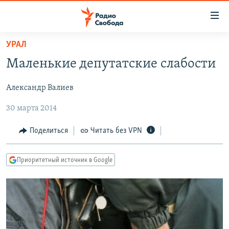
Ссылки
для
упрощенного
УРАЛ
ПРОГРАММЫ
доступа
Маленькие депутатские слабости
ПОДКАСТЫ
Вернуться
к
Александр Валиев
АВТОРСКИЕ ПРОЕКТЫ
основному
30 марта 2014
ЦИТАТЫ СВОБОДЫ
содержанию
Вернутся
МНЕНИЯ
Поделиться
Читать без VPN
к
КУЛЬТУРА
главной
Приоритетный источник в Google
навигации
IDEL.РЕАЛИИ
Вернутся
КАВКАЗ.РЕАЛИИ
к
СЕВЕР.РЕАЛИИ
поиску
СИБИРЬ.РЕАЛИИ