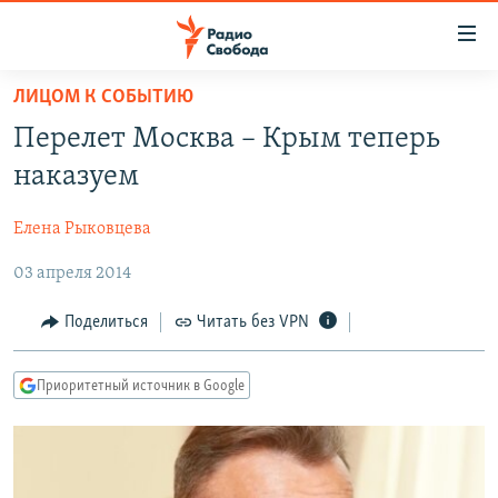
Ссылки
для
упрощенного
ЛИЦОМ К СОБЫТИЮ
ПРОГРАММЫ
доступа
Перелет Москва – Крым теперь
ПОДКАСТЫ
Вернуться
наказуем
к
АВТОРСКИЕ ПРОЕКТЫ
основному
Елена Рыковцева
ЦИТАТЫ СВОБОДЫ
содержанию
Вернутся
03 апреля 2014
МНЕНИЯ
к
КУЛЬТУРА
Поделиться
Читать без VPN
главной
навигации
IDEL.РЕАЛИИ
Вернутся
Приоритетный источник в Google
КАВКАЗ.РЕАЛИИ
к
СЕВЕР.РЕАЛИИ
поиску
СИБИРЬ.РЕАЛИИ