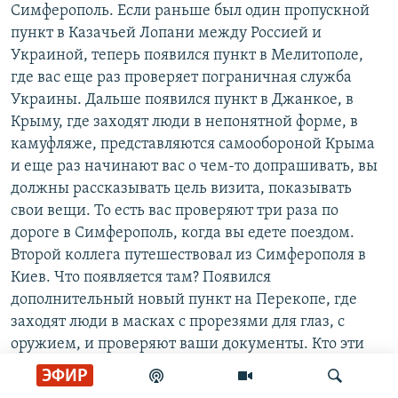
Симферополь. Если раньше был один пропускной
пункт в Казачьей Лопани между Россией и
Украиной, теперь появился пункт в Мелитополе,
где вас еще раз проверяет пограничная служба
Украины. Дальше появился пункт в Джанкое, в
Крыму, где заходят люди в непонятной форме, в
камуфляже, представляются самообороной Крыма
и еще раз начинают вас о чем-то допрашивать, вы
должны рассказывать цель визита, показывать
свои вещи. То есть вас проверяют три раза по
дороге в Симферополь, когда вы едете поездом.
Второй коллега путешествовал из Симферополя в
Киев. Что появляется там? Появился
дополнительный новый пункт на Перекопе, где
заходят люди в масках с прорезями для глаз, с
оружием, и проверяют ваши документы. Кто эти
люди – неизвестно, но лучше не спорить и не
ЭФИР
спрашивать. Мой коллега сказал, что он не рискнул