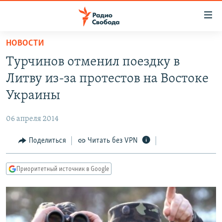
Ссылки
для
упрощенного
НОВОСТИ
ПРОГРАММЫ
доступа
Турчинов отменил поездку в
ПОДКАСТЫ
Вернуться
Литву из-за протестов на Востоке
к
АВТОРСКИЕ ПРОЕКТЫ
Украины
основному
ЦИТАТЫ СВОБОДЫ
содержанию
06 апреля 2014
Вернутся
МНЕНИЯ
к
Поделиться
Читать без VPN
КУЛЬТУРА
главной
навигации
IDEL.РЕАЛИИ
Приоритетный источник в Google
Вернутся
КАВКАЗ.РЕАЛИИ
к
СЕВЕР.РЕАЛИИ
поиску
СИБИРЬ.РЕАЛИИ