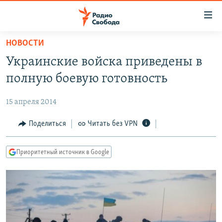
Ссылки
для
упрощенного
НОВОСТИ
ПРОГРАММЫ
доступа
Украинские войска приведены в
ПОДКАСТЫ
Вернуться
полную боевую готовность
к
АВТОРСКИЕ ПРОЕКТЫ
основному
15 апреля 2014
ЦИТАТЫ СВОБОДЫ
содержанию
Вернутся
МНЕНИЯ
Поделиться
Читать без VPN
к
КУЛЬТУРА
главной
Приоритетный источник в Google
навигации
IDEL.РЕАЛИИ
Вернутся
КАВКАЗ.РЕАЛИИ
к
СЕВЕР.РЕАЛИИ
поиску
СИБИРЬ.РЕАЛИИ