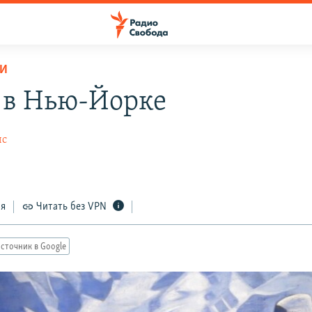
РИ
 в Нью-Йорке
ис
ся
Читать без VPN
сточник в Google