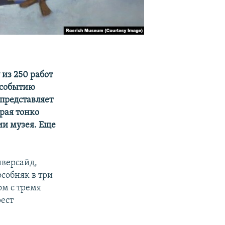
из 250 работ
 событию
представляет
рая тонко
ии музея. Еще
иверсайд,
особняк в три
ом с тремя
ест