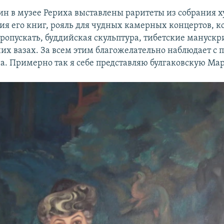
н в музее Рериха выставлены раритеты из собрания 
ия его книг, рояль для чудных камерных концертов, к
пропускать, буддийская скульптура, тибетские мануск
них вазах. За всем этим благожелательно наблюдает с 
на. Примерно так я себе представляю булгаковскую Ма