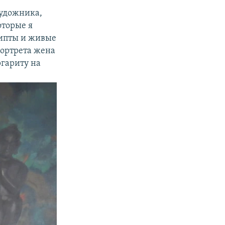
художника,
оторые я
рипты и живые
портрета жена
ргариту на