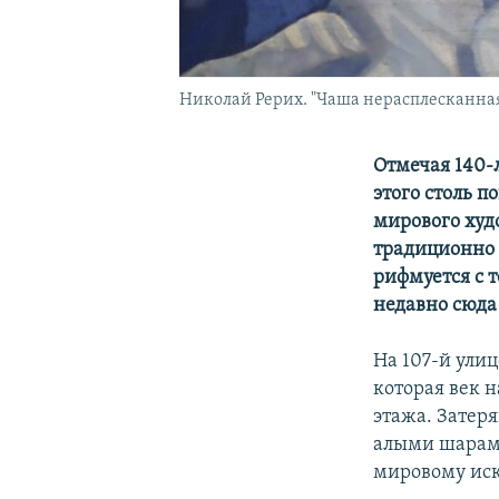
Николай Рерих. "Чаша нерасплесканная
Отмечая 140-
этого столь 
мирового худ
традиционно 
рифмуется с 
недавно сюда
На 107-й улиц
которая век н
этажа. Затер
алыми шарами
мировому иск