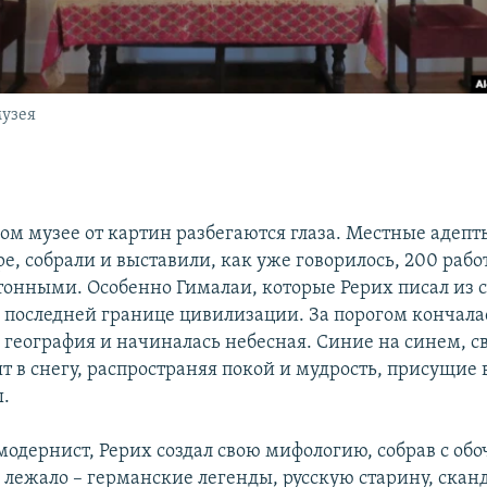
музея
ом музее от картин разбегаются глаза. Местные адепт
е, собрали и выставили, как уже говорилось, 200 работ
онными. Особенно Гималаи, которые Рерих писал из с
 последней границе цивилизации. За порогом кончала
 география и начиналась небесная. Синие на синем, с
 в снегу, распространяя покой и мудрость, присущие в
.
модернист, Рерих создал свою мифологию, собрав с об
о лежало – германские легенды, русскую старину, ска