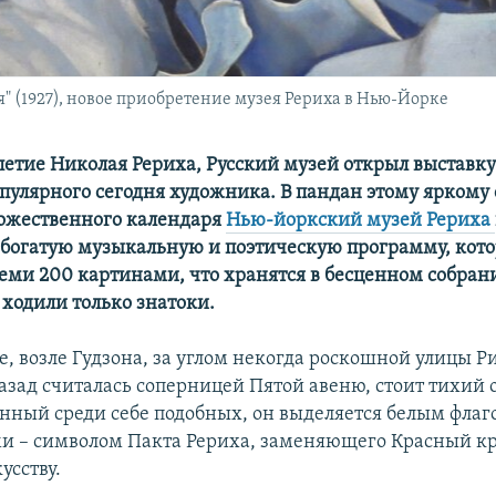
" (1927), новое приобретение музея Рериха в Нью-Йорке
летие Николая Рериха, Русский музей открыл выставку 
популярного сегодня художника. В пандан этому яркому
ожественного календаря
Нью-йоркский музей Рериха
богатую музыкальную и поэтическую программу, кото
теми 200 картинами, что хранятся в бесценном собран
 ходили только знатоки.
е, возле Гудзона, за углом некогда роскошной улицы Р
азад считалась соперницей Пятой авеню, стоит тихий 
янный среди себе подобных, он выделяется белым флаг
 – символом Пакта Рериха, заменяющего Красный кр
усству.