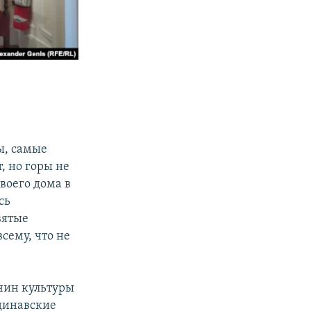
ы, самые
, но горы не
воего дома в
сь
вятые
сему, что не
очин культуры
ндинавские