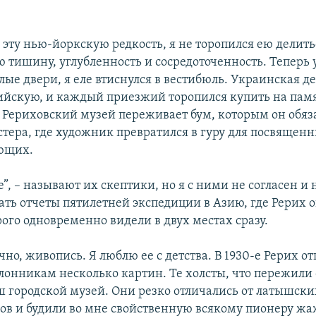
эту нью-йоркскую редкость, я не торопился ею делить
 тишину, углубленность и сосредоточенность. Теперь 
лые двери, я еле втиснулся в вестибюль. Украинская д
ийскую, и каждый приезжий торопился купить на памя
. Рериховский музей переживает бум, которым он обя
стера, где художник превратился в гуру для посвящен
ющих.
”, – называют их скептики, но я с ними не согласен и 
ать отчеты пятилетней экспедиции в Азию, где Рерих 
ого одновременно видели в двух местах сразу.
чно, живопись. Я люблю ее с детства. В 1930-е Рерих о
онникам несколько картин. Те холсты, что пережили
 городской музей. Они резко отличались от латышски
в и будили во мне свойственную всякому пионеру жа