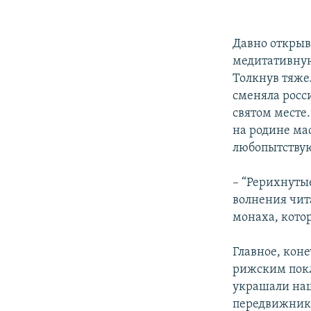
Давно открыв 
медитативную
Толкнув тяже
сменяла росс
святом месте
на родине ма
любопытству
– “Рерихнутые
волнения чит
монаха, котор
Главное, коне
рижским покл
украшали наш
передвижнико