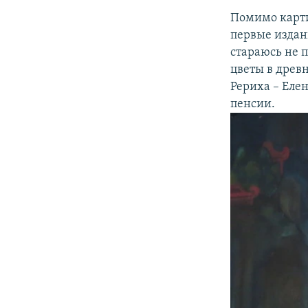
Помимо карти
первые издан
стараюсь не 
цветы в древ
Рериха – Еле
пенсии.