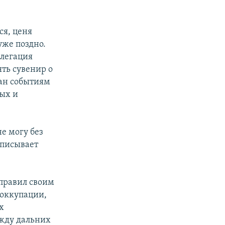
ся, ценя
уже поздно.
елегация
ть сувенир о
зан событиям
ных и
не могу без
описывает
тправил своим
 оккупации,
х
жду дальних