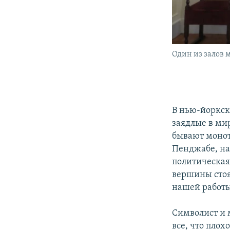
Один из залов 
В нью-йоркск
заядлые в мир
бывают монот
Пенджабе, на
политическая
вершины стоят
нашей работы
Символист и 
все, что плох