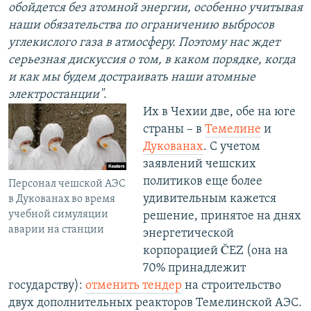
обойдется без атомной энергии, особенно учитывая
наши обязательства по ограничению выбросов
углекислого газа в атмосферу. Поэтому нас ждет
серьезная дискуссия о том, в каком порядке, когда
и как мы будем достраивать наши атомные
электростанции"
.
Их в Чехии две, обе на юге
страны – в
Темелине
и
Дукованах
. С учетом
заявлений чешских
политиков еще более
Персонал чешской АЭС
удивительным кажется
в Дукованах во время
учебной симуляции
решение, принятое на днях
аварии на станции
энергетической
корпорацией ČEZ (она на
70% принадлежит
государству):
отменить тендер
на строительство
двух дополнительных реакторов Темелинской АЭС.