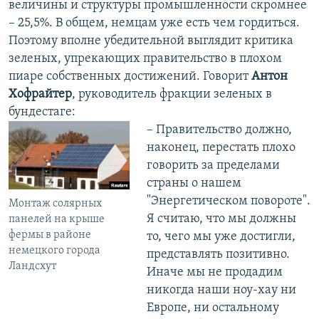
величины и структуры промышленности скромнее
– 25,5%. В общем, немцам уже есть чем гордиться.
Поэтому вполне убедительной выглядит критика
зеленых, упрекающих правительство в плохом
пиаре собственных достижений. Говорит
Антон
Хофрайтер
, руководитель фракции зеленых в
бундестаге:
– Правительство должно,
наконец, перестать плохо
говорить за пределами
страны о нашем
"Энергетическом повороте".
Монтаж солярных
Я считаю, что мы должны
панелей на крыше
фермы в районе
то, чего мы уже достигли,
немецкого города
представлять позитивно.
Ландсхут
Иначе мы не продадим
никогда наши ноу-хау ни
Европе, ни остальному