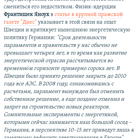
смениться его недостатком. Физик-ядерщик
Франтишек Яноух
в
статье в крупной пражской
газете "Днес"
указывает в этой связи на опыт
Швеции и критикует нынешнюю энергетическую
политику Германии:
"Срок деятельности
парламентов и правительств у нас обычно не
превышает четырех лет, в то время как развитие
энергетической отрасли рассчитывается во
временн
ó
м горизонте примерно сорока лет. В
Швеции было принято решение закрыть до 2010
года все АЭС. В 2008 году, ознакомившись с
расчетами, парламент вынужден был отменить
собственное решение, а еще позднее отменил и
запрет на строительство новых реакторов.
Сомнительные эксперименты с энергетикой,
которыми сейчас занимается наш большой сосед –
Германия, в перспективе 10–15 лет приведут лишь к
заметному дефициту электроэнергии в Европе"
.