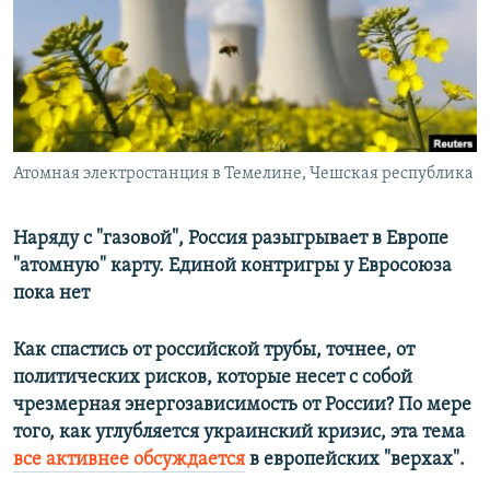
РАСПИСАНИЕ ВЕЩАНИЯ
ПОДПИШИТЕСЬ НА РАССЫЛКУ
СОЦИАЛЬНЫЕ СЕТИ
Атомная электростанция в Темелине, Чешская республика
Наряду с "газовой", Россия разыгрывает в Европе
"атомную" карту. Единой контригры у Евросоюза
Все сайты РСЕ/РС
пока нет
Как спастись от российской трубы, точнее, от
политических рисков, которые несет с собой
чрезмерная энергозависимость от России? По мере
того, как углубляется украинский кризис, эта тема
все активнее обсуждается
в европейских "верхах".