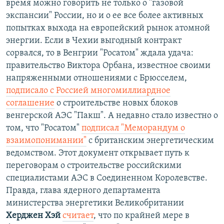
время можно говорить не только о "газовой
экспансии" России, но и о ее все более активных
попытках выхода на европейский рынок атомной
энергии. Если в Чехии выгодный контракт
сорвался, то в Венгрии "Росатом" ждала удача:
правительство Виктора Орбана, известное своими
напряженными отношениями с Брюсселем,
подписало с Россией многомиллиардное
соглашение
о строительстве новых блоков
венгерской АЭС "Пакш". А недавно стало известно о
том, что "Росатом"
подписал "Меморандум о
взаимопонимании"
с британским энергетическим
ведомством. Этот документ открывает путь к
переговорам о строительстве российскими
специалистами АЭС в Соединенном Королевстве.
Правда, глава ядерного департамента
министерства энергетики Великобритании
Херджен Хэй
считает
, что по крайней мере в