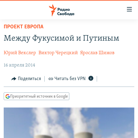
Ссылки
для
упрощенного
ПРОЕКТ ЕВРОПА
ПРОГРАММЫ
доступа
Между Фукусимой и Путиным
ПОДКАСТЫ
Вернуться
к
Юрий Векслер
Виктор Черецкий
Ярослав Шимов
АВТОРСКИЕ ПРОЕКТЫ
основному
16 апреля 2014
ЦИТАТЫ СВОБОДЫ
содержанию
Вернутся
МНЕНИЯ
Поделиться
Читать без VPN
к
КУЛЬТУРА
главной
Приоритетный источник в Google
навигации
IDEL.РЕАЛИИ
Вернутся
КАВКАЗ.РЕАЛИИ
к
СЕВЕР.РЕАЛИИ
поиску
СИБИРЬ.РЕАЛИИ