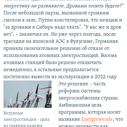
энергетику не развиваете. Дровами топить будете?"
После небольшой паузы, вызванной громким
смехом в зале, Путин констатировал, что немцам и
"за дровами в Сибирь надо ехать". "У вас же и дров
нет", – заключил он. Но уже через полгода, после
трагедии на японской АЭС в Фукусиме, Германия
приняла окончательное решение об отказе от
использования атомных электростанций. Восемь
атомных станций было решено отключить
немедленно, а остальные предполагается
постепенно вывести из эксплуатации к 2022 году.
Это решение – часть
реформы системы
энергоснабжения страны.
Амбициозная цель
программы, которая носит
Ветряные
название
Energiewende
, что
электростанции - одна
из главных надежд
можно перевести как