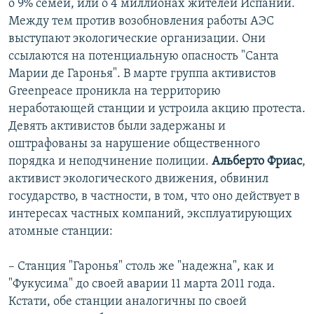
о 9% семей, или о 4 миллионах жителей Испании.
Между тем против возобновления работы АЭС
выступают экологические организации. Они
ссылаются на потенциальную опасность "Санта
Марии де Гаронья". В марте группа активистов
Greenpeace проникла на территорию
неработающей станции и устроила акцию протеста.
Девять активистов были задержаны и
оштрафованы за нарушение общественного
порядка и неподчинение полиции.
Альберто Фриас
,
активист экологического движения, обвинил
государство, в частности, в том, что оно действует в
интересах частных компаний, эксплуатирующих
атомные станции:
– Станция "Гаронья" столь же "надежна", как и
"Фукусима" до своей аварии 11 марта 2011 года.
Кстати, обе станции аналогичны по своей