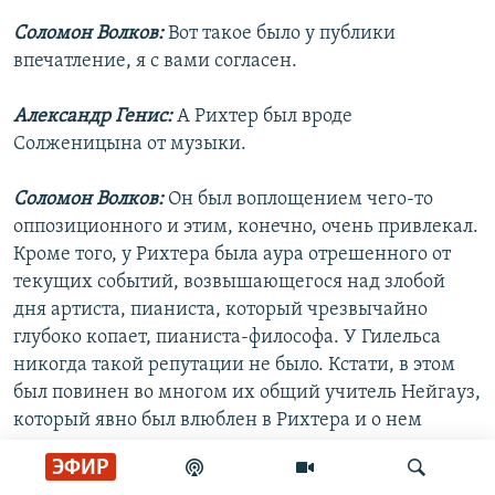
Соломон Волков:
Вот такое было у публики
впечатление, я с вами согласен.
Александр Генис:
А Рихтер был вроде
Солженицына от музыки.
Соломон Волков:
Он был воплощением чего-то
оппозиционного и этим, конечно, очень привлекал.
Кроме того, у Рихтера была аура отрешенного от
текущих событий, возвышающегося над злобой
дня артиста, пианиста, который чрезвычайно
глубоко копает, пианиста-философа. У Гилельса
никогда такой репутации не было. Кстати, в этом
был повинен во многом их общий учитель Нейгауз,
который явно был влюблен в Рихтера и о нем
отзывался всегда в восторженных тонах и как-то
ЭФИР
так по касательной только поминал иногда