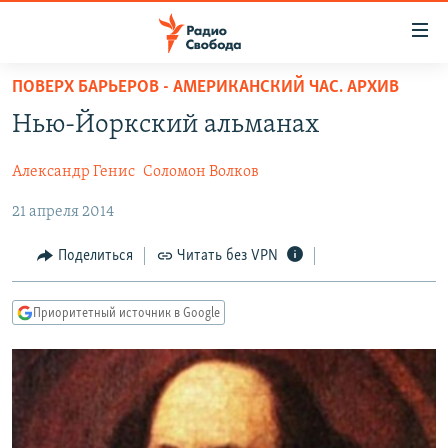
Ссылки
для
упрощенного
ПОВЕРХ БАРЬЕРОВ - АМЕРИКАНСКИЙ ЧАС. АРХИВ
ПРОГРАММЫ
доступа
Нью-Йоркский альманах
ПОДКАСТЫ
Вернуться
к
Александр Генис
Соломон Волков
АВТОРСКИЕ ПРОЕКТЫ
основному
21 апреля 2014
ЦИТАТЫ СВОБОДЫ
содержанию
Вернутся
МНЕНИЯ
Поделиться
Читать без VPN
к
КУЛЬТУРА
главной
Приоритетный источник в Google
навигации
IDEL.РЕАЛИИ
Вернутся
КАВКАЗ.РЕАЛИИ
к
СЕВЕР.РЕАЛИИ
поиску
СИБИРЬ.РЕАЛИИ