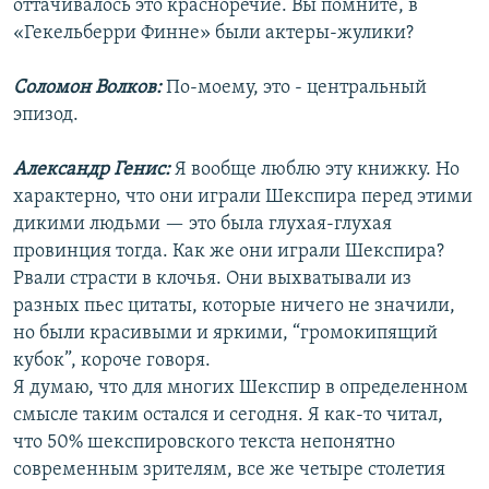
оттачивалось это красноречие. Вы помните, в
«Гекельберри Финне» были актеры-жулики?
Соломон Волков:
По-моему, это - центральный
эпизод.
Александр Генис:
Я вообще люблю эту книжку. Но
характерно, что они играли Шекспира перед этими
дикими людьми — это была глухая-глухая
провинция тогда. Как же они играли Шекспира?
Рвали страсти в клочья. Они выхватывали из
разных пьес цитаты, которые ничего не значили,
но были красивыми и яркими, “громокипящий
кубок”, короче говоря.
Я думаю, что для многих Шекспир в определенном
смысле таким остался и сегодня. Я как-то читал,
что 50% шекспировского текста непонятно
современным зрителям, все же четыре столетия