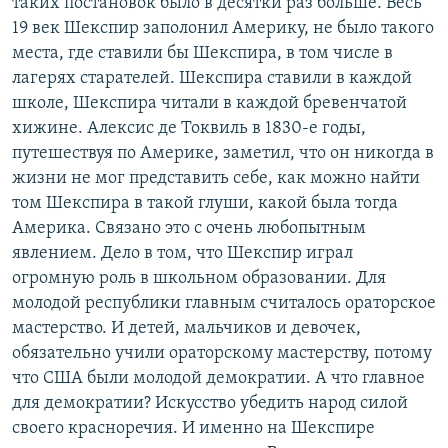
таких постановок было в десятки раз больше. Весь
19 век Шекспир заполонил Америку, не было такого
места, где ставили бы Шекспира, в том числе в
лагерях старателей. Шекспира ставили в каждой
школе, Шекспира читали в каждой бревенчатой
хижине. Алексис де Токвиль в 1830-е годы,
путешествуя по Америке, заметил, что он никогда в
жизни не мог представить себе, как можно найти
том Шекспира в такой глуши, какой была тогда
Америка. Связано это с очень любопытным
явлением. Дело в том, что Шекспир играл
огромную роль в школьном образовании. Для
молодой республики главным считалось ораторское
мастерство. И детей, мальчиков и девочек,
обязательно учили ораторскому мастерству, потому
что США были молодой демократии. А что главное
для демократии? Искусство убедить народ силой
своего красноречия. И именно на Шекспире