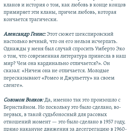
кланов и история о том, как любовь в конце концов
примиряет эти кланы, причем любовь, которая
кончается трагически.
Александр Генис:
Этот сюжет шекспировский
настолько вечный, что он его нельзя исчерпать.
Однажды у меня был случай спросить Умберто Эко
о том, что современная литература принесла в наш
мир? Чем она кардинально отличается?». Он
сказал: «Ничем она не отличается. Молодые
пересказывают «Ромео и Джульетту» на своем
сленге».
Соломон Волков:
Да, именно так это произошло с
Бернстайном. Но поскольку это было сделано, во-
первых, в такой судьбоносный для расовых
отношений момент — это было сделано в 1957 году,
прямо накануне движения за десегрегацию в 1960-