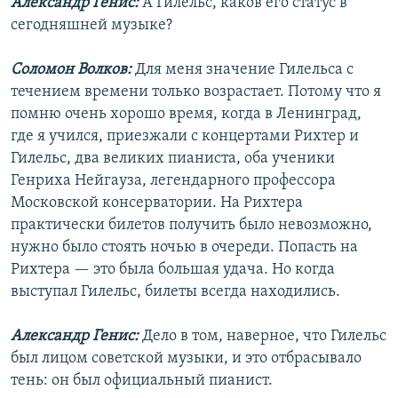
Александр Генис:
А Гилельс, каков его статус в
сегодняшней музыке?
Соломон Волков:
Для меня значение Гилельса с
течением времени только возрастает. Потому что я
помню очень хорошо время, когда в Ленинград,
где я учился, приезжали с концертами Рихтер и
Гилельс, два великих пианиста, оба ученики
Генриха Нейгауза, легендарного профессора
Московской консерватории. На Рихтера
практически билетов получить было невозможно,
нужно было стоять ночью в очереди. Попасть на
Рихтера — это была большая удача. Но когда
выступал Гилельс, билеты всегда находились.
Александр Генис:
Дело в том, наверное, что Гилельс
был лицом советской музыки, и это отбрасывало
тень: он был официальный пианист.