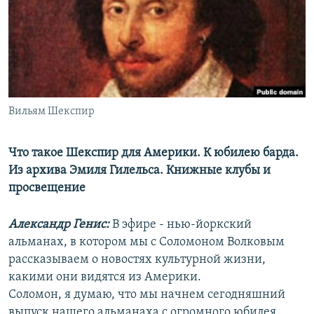
РАСПИСАНИЕ ВЕЩАНИЯ
ПОДПИШИТЕСЬ НА РАССЫЛКУ
СОЦИАЛЬНЫЕ СЕТИ
Вильям Шекспир
Что такое Шекспир для Америки. К юбилею барда.
Из архива Эмиля Гилельса. Книжные клубы и
Все сайты РСЕ/РС
просвещение
Александр Генис:
В эфире - нью-йоркский
альманах, в котором мы с Соломоном Волковым
рассказываем о новостях культурной жизни,
какими они видятся из Америки.
Соломон, я думаю, что мы начнем сегодняшний
выпуск нашего альманаха с огромного юбилея,