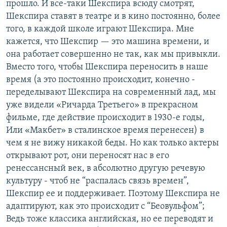
прошло. И все-таки Шекспира всюду смотрят,
Шекспира ставят в театре и в кино постоянно, более
того, в каждой школе играют Шекспира. Мне
кажется, что Шекспир — это машина времени, и
она работает совершенно не так, как мы привыкли.
Вместо того, чтобы Шекспира переносить в наше
время (а это постоянно происходит, конечно -
переделывают Шекспира на современный лад, мы
уже видели «Ричарда Третьего» в прекрасном
фильме, где действие происходит в 1930-е годы,
Или «Макбет» в сталинское время перенесен) в
чем я не вижу никакой беды. Но как только актеры
открывают рот, они переносят нас в его
ренессансный век, в абсолютно другую речевую
культуру - чтоб не “распалась связь времен”,
Шекспир ее и поддерживает. Поэтому Шекспира не
адаптируют, как это происходит с “Беовульфом”;
Ведь тоже классика английская, но ее переводят и